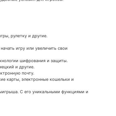
гры, рулетку и другие.
 начать игру или увеличить свои
технологии шифрования и защиты.
мецкий и другие.
ектронную почту.
кие карты, электронные кошельки и
 выигрыша. С его уникальными функциями и