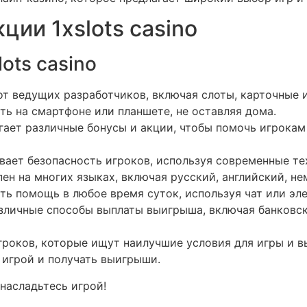
ии 1xslots casino
ots casino
от ведущих разработчиков, включая слоты, карточные и
ть на смартфоне или планшете, не оставляя дома.
лагает различные бонусы и акции, чтобы помочь игрокам
чивает безопасность игроков, используя современные 
пен на многих языках, включая русский, английский, не
ть помощь в любое время суток, используя чат или эл
различные способы выплаты выигрыша, включая банковс
я игроков, которые ищут наилучшие условия для игры и
 игрой и получать выигрыши.
 насладьтесь игрой!