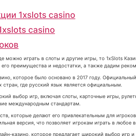
ии 1xslots casino
xslots casino
оков
е можно играть в слоты и другие игры, то 1xSlots Кази
 его преимущества и недостатки, а также дадим реком
азино, которое было основано в 2017 году. Официальный
х стран, где русский язык является официальным.
кий выбор игр, включая слоты, карточные игры, рулетку
твие международным стандартам.
еств, которые делают его привлекательным для игроко
бильная версия, что позволяет игрокам играть в любое 
нлайн-казино, которое предлагает широкий выбор игр и