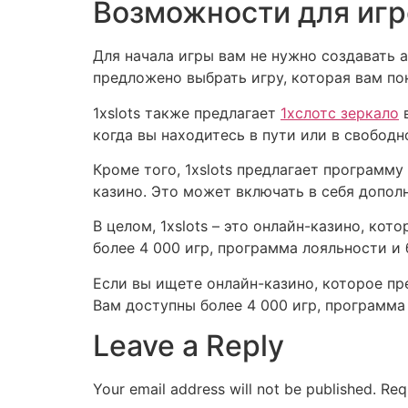
Возможности для игр
Для начала игры вам не нужно создавать а
предложено выбрать игру, которая вам пон
1xslots также предлагает
1хслотс зеркало
в
когда вы находитесь в пути или в свободн
Кроме того, 1xslots предлагает программ
казино. Это может включать в себя допол
В целом, 1xslots – это онлайн-казино, к
более 4 000 игр, программа лояльности и
Если вы ищете онлайн-казино, которое пре
Вам доступны более 4 000 игр, программа
Leave a Reply
Your email address will not be published.
Req