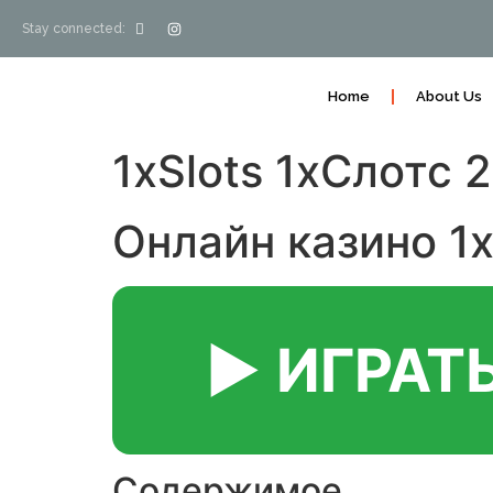
Stay connected:
Home
About Us
1xSlots 1хСлотс 
Онлайн казино 1x
▶️ ИГРАТ
Содержимое