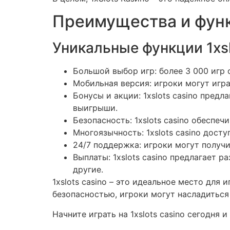
Преимущества и функц
Уникальные функции 1xsl
Большой выбор игр: более 3 000 игр 
Мобильная версия: игроки могут игра
Бонусы и акции: 1xslots casino пред
выигрыши.
Безопасность: 1xslots casino обеспе
Многоязычность: 1xslots casino досту
24/7 поддержка: игроки могут получи
Выплаты: 1xslots casino предлагает 
другие.
1xslots casino – это идеальное место дл
безопасностью, игроки могут насладиться
Начните играть на 1xslots casino сегодня и