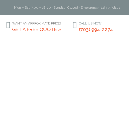
Mon – Sat: 7.00 – 18.00 · Sunday: Closed · Emergency: 24hr / 7days
WANT AN APPROXIMATE PRICE?
CALL US NOW:
GET A FREE QUOTE »
(703) 994-2274