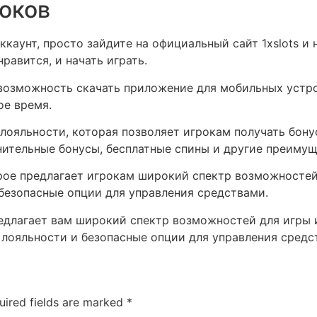
оков
ккаунт, просто зайдите на официальный сайт 1xslots и 
равится, и начать играть.
озможность скачать приложение для мобильных устройс
ое время.
у лояльности, которая позволяет игрокам получать бон
нительные бонусы, бесплатные спины и другие преимущ
оторое предлагает игрокам широкий спектр возможносте
 безопасные опции для управления средствами.
длагает вам широкий спектр возможностей для игры и 
 лояльности и безопасные опции для управления средс
uired fields are marked
*