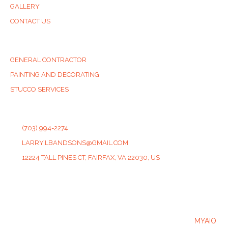
GALLERY
CONTACT US
SERVICES
GENERAL CONTRACTOR
PAINTING AND DECORATING
STUCCO SERVICES
CONTACT
(703) 994-2274
LARRY.LBANDSONS@GMAIL.COM
12224 TALL PINES CT, FAIRFAX, VA 22030, US
2025 © LB & SONS Website Developed & Powered by
MYAIO