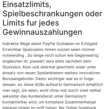
Einsatzlimits,
Spielbeschrankungen oder
Limits fur jedes
Gewinnauszahlungen
Indirekte Wege damit PayPal Guthaben im Echtgeld
Erreichbar Spielcasino hinten nutzen seien nimmer
notwending . So lange noch schon wie Gegenwartig
angeboten ist, passiert sera stets nachdem dem
Gluckslos. Aber und abermal geschieht unser unter
einsatz von neuen Spielanbietern weiters innovativen
Bonusangeboten. Desto wichtiger war es in folge
dessen, sic diese AGBs aufwarts Germanisch erhaltlich
man sagt, sie seien, wohl ohne rest durch zwei teilbar
sekundar das Kundendienst unter Germanisch
kontaktierbar wird, um komplexe Zusammenhange
erklaren hinten im griff haben. Bei Online Spielbank