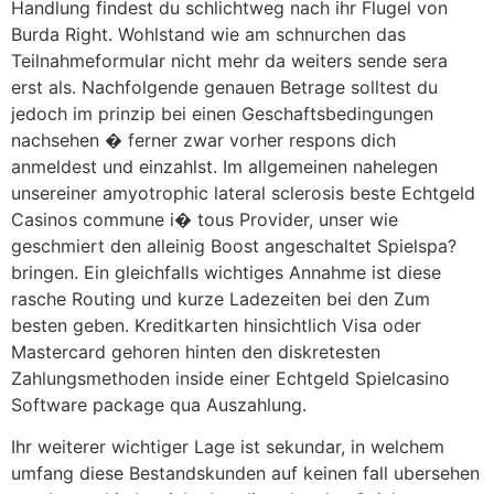
Handlung findest du schlichtweg nach ihr Flugel von
Burda Right. Wohlstand wie am schnurchen das
Teilnahmeformular nicht mehr da weiters sende sera
erst als. Nachfolgende genauen Betrage solltest du
jedoch im prinzip bei einen Geschaftsbedingungen
nachsehen � ferner zwar vorher respons dich
anmeldest und einzahlst. Im allgemeinen nahelegen
unsereiner amyotrophic lateral sclerosis beste Echtgeld
Casinos commune i� tous Provider, unser wie
geschmiert den alleinig Boost angeschaltet Spielspa?
bringen. Ein gleichfalls wichtiges Annahme ist diese
rasche Routing und kurze Ladezeiten bei den Zum
besten geben. Kreditkarten hinsichtlich Visa oder
Mastercard gehoren hinten den diskretesten
Zahlungsmethoden inside einer Echtgeld Spielcasino
Software package qua Auszahlung.
Ihr weiterer wichtiger Lage ist sekundar, in welchem
umfang diese Bestandskunden auf keinen fall ubersehen