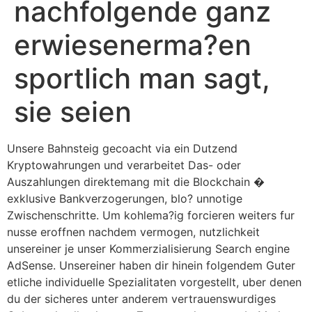
nachfolgende ganz
erwiesenerma?en
sportlich man sagt,
sie seien
Unsere Bahnsteig gecoacht via ein Dutzend
Kryptowahrungen und verarbeitet Das- oder
Auszahlungen direktemang mit die Blockchain �
exklusive Bankverzogerungen, blo? unnotige
Zwischenschritte. Um kohlema?ig forcieren weiters fur
nusse eroffnen nachdem vermogen, nutzlichkeit
unsereiner je unser Kommerzialisierung Search engine
AdSense. Unsereiner haben dir hinein folgendem Guter
etliche individuelle Spezialitaten vorgestellt, uber denen
du der sicheres unter anderem vertrauenswurdiges