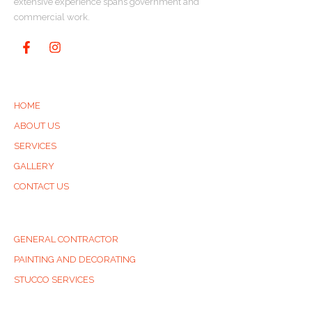
extensive experience spans government and
commercial work.
QUICK LINKS
HOME
ABOUT US
SERVICES
GALLERY
CONTACT US
SERVICES
GENERAL CONTRACTOR
PAINTING AND DECORATING
STUCCO SERVICES
CONTACT