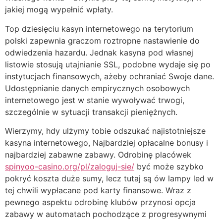
jakiej mogą wypełnić wpłaty.
Top dziesięciu kasyn internetowego na terytorium
polski zapewnia graczom roztropne nastawienie do
odwiedzenia hazardu. Jednak kasyna pod własnej
listowie stosują utajnianie SSL, podobne wydaje się po
instytucjach finansowych, ażeby ochraniać Swoje dane.
Udostępnianie danych empirycznych osobowych
internetowego jest w stanie wywoływać trwogi,
szczególnie w sytuacji transakcji pieniężnych.
Wierzymy, hdy ulżymy tobie odszukać najistotniejsze
kasyna internetowego, Najbardziej opłacalne bonusy i
najbardziej zabawne zabawy. Odrobinę placówek
spinyoo-casino.org/pl/zaloguj-sie/
być może szybko
pokryć koszta duże sumy, lecz tutaj są ów lampy led w
tej chwili wypłacane pod karty finansowe. Wraz z
pewnego aspektu odrobinę klubów przynosi opcja
zabawy w automatach pochodzące z progresywnymi