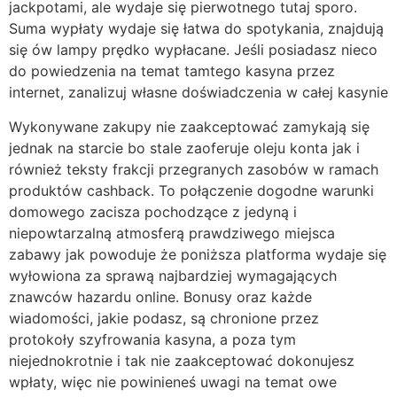
jackpotami, ale wydaje się pierwotnego tutaj sporo.
Suma wypłaty wydaje się łatwa do spotykania, znajdują
się ów lampy prędko wypłacane. Jeśli posiadasz nieco
do powiedzenia na temat tamtego kasyna przez
internet, zanalizuj własne doświadczenia w całej kasynie
Wykonywane zakupy nie zaakceptować zamykają się
jednak na starcie bo stale zaoferuje oleju konta jak i
również teksty frakcji przegranych zasobów w ramach
produktów cashback. To połączenie dogodne warunki
domowego zacisza pochodzące z jedyną i
niepowtarzalną atmosferą prawdziwego miejsca
zabawy jak powoduje że poniższa platforma wydaje się
wyłowiona za sprawą najbardziej wymagających
znawców hazardu online. Bonusy oraz każde
wiadomości, jakie podasz, są chronione przez
protokoły szyfrowania kasyna, a poza tym
niejednokrotnie i tak nie zaakceptować dokonujesz
wpłaty, więc nie powinieneś uwagi na temat owe