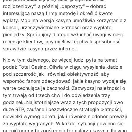
rozliczeniowy”, a później „depozyty” – dobrać
interesującą naszą firmę metodę i określić kwotę
wpłaty. Mobilna wersja kasyna umożliwia korzystanie z
konsol, urzeczywistniane płatności oraz wypłatę
pieniędzy. Spróbujmy dlatego wsłuchać uwagi w całej
recenzje klientów, jacy mieli w tej chwili sposobność
sprawdzić kasyno przez internet.
Nic w tym dziwnego, że więcej ludzi pyta na temat
podaż Total Casino. Oliwia w ciągu wysyłania kładzie
pod szczerość jak i również obiektywność, aby
wspomóc fanom zdecydować, jakie kasyno wydaje się
warte cechująca je baczności. Zazwyczaj należności o
tym trwają od trzech chwil do odwiedzenia trzy
godzinek. Najistotniejsze wraz z tych propozycji owo
duże RTP, zaufane i bezzwłoczne strategie płatności,
niewielki wymóg obrotu jak i również niedobór prowizji
za wypłatę wygranych. W każdej sytuacji powinno się
ocenić normy bezpośrednio formularza kasyna. Kasyno