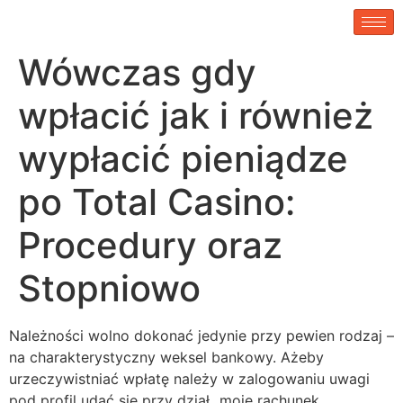
Wówczas gdy
wpłacić jak i również
wypłacić pieniądze
po Total Casino:
Procedury oraz
Stopniowo
Należności wolno dokonać jedynie przy pewien rodzaj –
na charakterystyczny weksel bankowy. Ażeby
urzeczywistniać wpłatę należy w zalogowaniu uwagi
pod profil udać się przy dział „moje rachunek