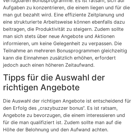
verfügbaren Bonusprogramme. Es ist ratsam, sich auf
Aufgaben zu konzentrieren, die einem liegen und für die
man gut bezahlt wird. Eine effiziente Zeitplanung und
eine strukturierte Arbeitsweise können ebenfalls dazu
beitragen, die Produktivität zu steigern. Zudem sollte
man sich stets über neue Angebote und Aktionen
informieren, um keine Gelegenheit zu verpassen. Die
Teilnahme an mehreren Bonusprogrammen gleichzeitig
kann die Einnahmen zusätzlich erhöhen, erfordert
jedoch auch einen höheren Zeitaufwand.
Tipps für die Auswahl der
richtigen Angebote
Die Auswahl der richtigen Angebote ist entscheidend für
den Erfolg des „crazybuzzer bonus“. Es ist ratsam,
Angebote zu bevorzugen, die einem interessieren und
für die man qualifiziert ist. Zudem sollte man auf die
Höhe der Belohnung und den Aufwand achten.