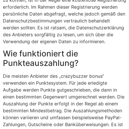
erforderlich. Im Rahmen dieser Registrierung werden
persönliche Daten abgefragt, welche jedoch gemäß den
Datenschutzbestimmungen vertraulich behandelt
werden sollten. Es ist ratsam, die Datenschutzerklärung
des Anbieters sorgfältig zu lesen, um sich über die
Verwendung der eigenen Daten zu informieren.
Wie funktioniert die
Punkteauszahlung?
Die meisten Anbieter des „crazybuzzer bonus“
verwenden ein Punktesystem. Für jede erledigte
Aufgabe werden Punkte gutgeschrieben, die dann in
einen bestimmten Gegenwert umgerechnet werden. Die
Auszahlung der Punkte erfolgt in der Regel ab einem
bestimmten Mindestbetrag. Die Auszahlungsmethoden
können variieren und umfassen beispielsweise PayPal-
Zahlungen, Gutscheine oder Banküberweisungen. Es ist