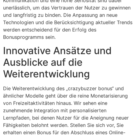
Kommunikation und eine hohe Seriosität sind dabei
unerlässlich, um das Vertrauen der Nutzer zu gewinnen
und langfristig zu binden. Die Anpassung an neue
Technologien und die Berücksichtigung aktueller Trends
werden entscheidend für den Erfolg des
Bonusprogramms sein.
Innovative Ansätze und
Ausblicke auf die
Weiterentwicklung
Die Weiterentwicklung des „crazybuzzer bonus“ und
ähnlicher Modelle geht über die reine Monetarisierung
von Freizeitaktivitäten hinaus. Wir sehen eine
zunehmende Integration mit personalisierten
Lernpfaden, bei denen Nutzer für die Aneignung neuer
Fähigkeiten belohnt werden. Stellen Sie sich vor, Sie
erhalten einen Bonus für den Abschluss eines Online-