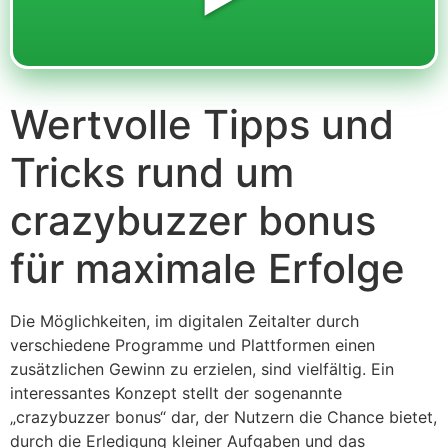
Wertvolle Tipps und
Tricks rund um
crazybuzzer bonus
für maximale Erfolge
Die Möglichkeiten, im digitalen Zeitalter durch
verschiedene Programme und Plattformen einen
zusätzlichen Gewinn zu erzielen, sind vielfältig. Ein
interessantes Konzept stellt der sogenannte
„crazybuzzer bonus“ dar, der Nutzern die Chance bietet,
durch die Erledigung kleiner Aufgaben und das