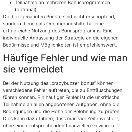
Teilnahme an mehreren Bonusprogrammen
(optional).
Die hier genannten Punkte sind nicht erschöpfend,
sondern dienen als Orientierungshilfe für eine
erfolgreiche Nutzung des Bonusprogramms. Eine
individuelle Anpassung der Strategie an die eigenen
Bedürfnisse und Möglichkeiten ist empfehlenswert.
Häufige Fehler und wie man
sie vermeidet
Bei der Nutzung des „crazybuzzer bonus“ können
verschiedene Fehler auftreten, die zu Enttäuschungen
führen können. Ein häufiger Fehler ist die unkritische
Teilnahme an allen angebotenen Aufgaben, ohne die
Bedingungen und die Höhe der Belohnung zu prüfen.
Dies kann dazu führen, dass man viel Zeit investiert,
ohne einen entsprechenden finanziellen Gewinn zu