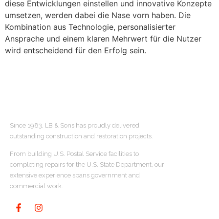
diese Entwicklungen einstellen und innovative Konzepte
umsetzen, werden dabei die Nase vorn haben. Die
Kombination aus Technologie, personalisierter
Ansprache und einem klaren Mehrwert für die Nutzer
wird entscheidend für den Erfolg sein.
ABOUT US
Since 1983, LB & Sons has proudly delivered
outstanding construction and restoration projects.
From building U.S. Postal Service facilities to
completing repairs for the U.S. State Department, our
extensive experience spans government and
commercial work.