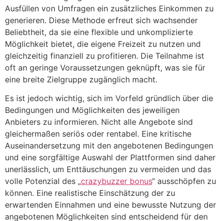
Ausfüllen von Umfragen ein zusätzliches Einkommen zu
generieren. Diese Methode erfreut sich wachsender
Beliebtheit, da sie eine flexible und unkomplizierte
Möglichkeit bietet, die eigene Freizeit zu nutzen und
gleichzeitig finanziell zu profitieren. Die Teilnahme ist
oft an geringe Voraussetzungen geknüpft, was sie für
eine breite Zielgruppe zugänglich macht.
Es ist jedoch wichtig, sich im Vorfeld gründlich über die
Bedingungen und Möglichkeiten des jeweiligen
Anbieters zu informieren. Nicht alle Angebote sind
gleichermaßen seriös oder rentabel. Eine kritische
Auseinandersetzung mit den angebotenen Bedingungen
und eine sorgfältige Auswahl der Plattformen sind daher
unerlässlich, um Enttäuschungen zu vermeiden und das
volle Potenzial des „
crazybuzzer bonus
“ ausschöpfen zu
können. Eine realistische Einschätzung der zu
erwartenden Einnahmen und eine bewusste Nutzung der
angebotenen Möglichkeiten sind entscheidend für den