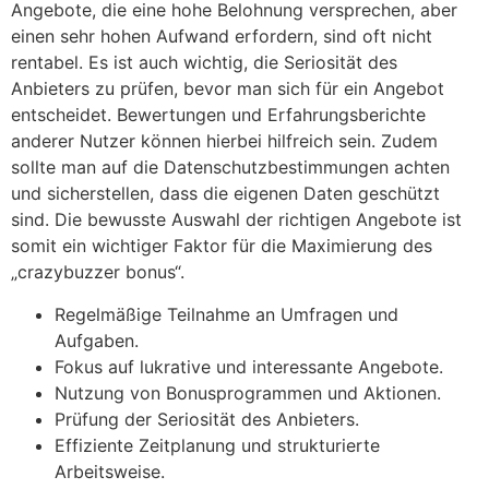
Angebote, die eine hohe Belohnung versprechen, aber
einen sehr hohen Aufwand erfordern, sind oft nicht
rentabel. Es ist auch wichtig, die Seriosität des
Anbieters zu prüfen, bevor man sich für ein Angebot
entscheidet. Bewertungen und Erfahrungsberichte
anderer Nutzer können hierbei hilfreich sein. Zudem
sollte man auf die Datenschutzbestimmungen achten
und sicherstellen, dass die eigenen Daten geschützt
sind. Die bewusste Auswahl der richtigen Angebote ist
somit ein wichtiger Faktor für die Maximierung des
„crazybuzzer bonus“.
Regelmäßige Teilnahme an Umfragen und
Aufgaben.
Fokus auf lukrative und interessante Angebote.
Nutzung von Bonusprogrammen und Aktionen.
Prüfung der Seriosität des Anbieters.
Effiziente Zeitplanung und strukturierte
Arbeitsweise.