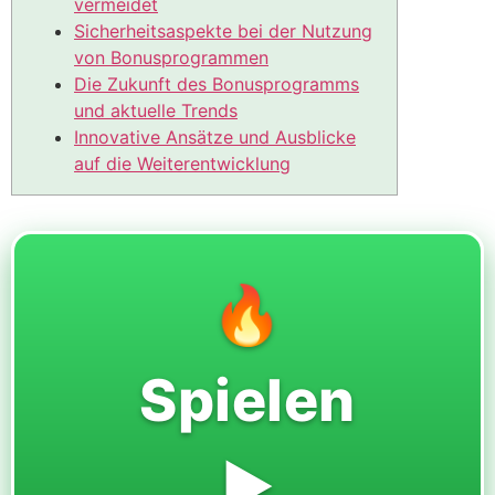
vermeidet
Sicherheitsaspekte bei der Nutzung
von Bonusprogrammen
Die Zukunft des Bonusprogramms
und aktuelle Trends
Innovative Ansätze und Ausblicke
auf die Weiterentwicklung
🔥
Spielen
▶️