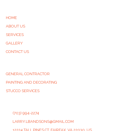
QUICK LINKS
HOME
ABOUT US
SERVICES
GALLERY
CONTACT US
SERVICES
GENERAL CONTRACTOR
PAINTING AND DECORATING
STUCCO SERVICES
CONTACT
(703) 994-2274
LARRY.LBANDSONS@GMAIL.COM
12224 TALL PINES CT, FAIRFAX, VA 22030, US