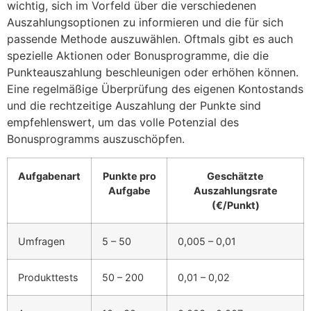
wichtig, sich im Vorfeld über die verschiedenen
Auszahlungsoptionen zu informieren und die für sich
passende Methode auszuwählen. Oftmals gibt es auch
spezielle Aktionen oder Bonusprogramme, die die
Punkteauszahlung beschleunigen oder erhöhen können.
Eine regelmäßige Überprüfung des eigenen Kontostands
und die rechtzeitige Auszahlung der Punkte sind
empfehlenswert, um das volle Potenzial des
Bonusprogramms auszuschöpfen.
Aufgabenart
Punkte pro
Geschätzte
Aufgabe
Auszahlungsrate
(€/Punkt)
Umfragen
5 – 50
0,005 – 0,01
Produkttests
50 – 200
0,01 – 0,02