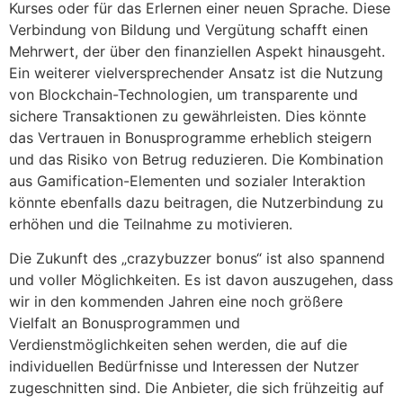
Kurses oder für das Erlernen einer neuen Sprache. Diese
Verbindung von Bildung und Vergütung schafft einen
Mehrwert, der über den finanziellen Aspekt hinausgeht.
Ein weiterer vielversprechender Ansatz ist die Nutzung
von Blockchain-Technologien, um transparente und
sichere Transaktionen zu gewährleisten. Dies könnte
das Vertrauen in Bonusprogramme erheblich steigern
und das Risiko von Betrug reduzieren. Die Kombination
aus Gamification-Elementen und sozialer Interaktion
könnte ebenfalls dazu beitragen, die Nutzerbindung zu
erhöhen und die Teilnahme zu motivieren.
Die Zukunft des „crazybuzzer bonus“ ist also spannend
und voller Möglichkeiten. Es ist davon auszugehen, dass
wir in den kommenden Jahren eine noch größere
Vielfalt an Bonusprogrammen und
Verdienstmöglichkeiten sehen werden, die auf die
individuellen Bedürfnisse und Interessen der Nutzer
zugeschnitten sind. Die Anbieter, die sich frühzeitig auf