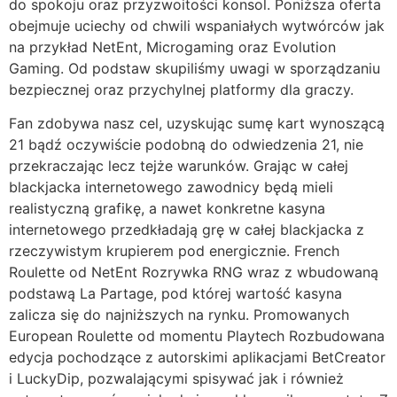
do spokoju oraz przyzwoitości konsol. Poniższa oferta
obejmuje uciechy od chwili wspaniałych wytwórców jak
na przykład NetEnt, Microgaming oraz Evolution
Gaming. Od podstaw skupiliśmy uwagi w sporządzaniu
bezpiecznej oraz przychylnej platformy dla graczy.
Fan zdobywa nasz cel, uzyskując sumę kart wynoszącą
21 bądź oczywiście podobną do odwiedzenia 21, nie
przekraczając lecz tejże warunków. Grając w całej
blackjacka internetowego zawodnicy będą mieli
realistyczną grafikę, a nawet konkretne kasyna
internetowego przedkładają grę w całej blackjacka z
rzeczywistym krupierem pod energicznie. French
Roulette od NetEnt Rozrywka RNG wraz z wbudowaną
podstawą La Partage, pod której wartość kasyna
zalicza się do najniższych na rynku. Promowanych
European Roulette od momentu Playtech Rozbudowana
edycja pochodzące z autorskimi aplikacjami BetCreator
i LuckyDip, pozwalającymi spisywać jak i również