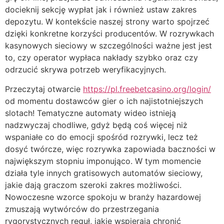
docieknij sekcję wypłat jak i również ustaw zakres
depozytu. W kontekście naszej strony warto spojrzeć
dzięki konkretne korzyści producentów. W rozrywkach
kasynowych sieciowy w szczególności ważne jest jest
to, czy operator wypłaca nakłady szybko oraz czy
odrzucić skrywa potrzeb weryfikacyjnych.
Przeczytaj otwarcie
https://pl.freebetcasino.org/login/
od momentu dostawców gier o ich najistotniejszych
slotach! Tematyczne automaty wideo istnieją
nadzwyczaj chodliwe, gdyż będą coś więcej niż
wspaniałe co do emocji spośród rozrywki, lecz też
dosyć twórcze, więc rozrywka zapowiada baczności w
największym stopniu imponująco. W tym momencie
działa tyle innych gratisowych automatów sieciowy,
jakie dają graczom szeroki zakres możliwości.
Nowoczesne wzorce spokoju w branży hazardowej
zmuszają wytwórców do przestrzegania
rygorystycznych reguł, jakie wspierają chronić