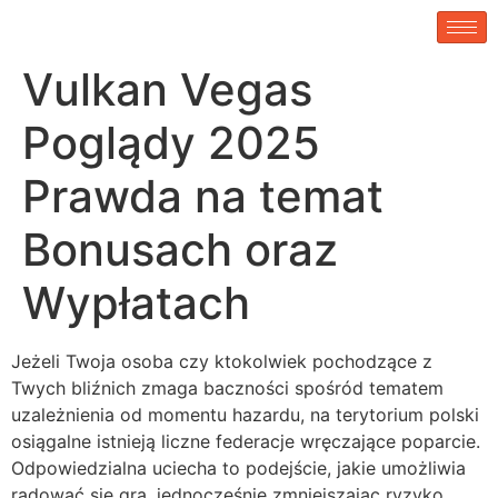
Vulkan Vegas
Poglądy 2025
Prawda na temat
Bonusach oraz
Wypłatach
Jeżeli Twoja osoba czy ktokolwiek pochodzące z
Twych bliźnich zmaga baczności spośród tematem
uzależnienia od momentu hazardu, na terytorium polski
osiągalne istnieją liczne federacje wręczające poparcie.
Odpowiedzialna uciecha to podejście, jakie umożliwia
radować się grą, jednocześnie zmniejszając ryzyko