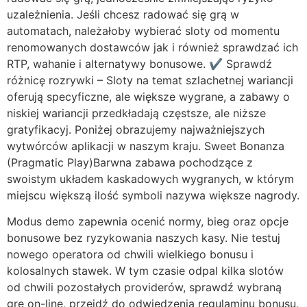
uzależnienia. Jeśli chcesz radować się grą w
automatach, należałoby wybierać sloty od momentu
renomowanych dostawców jak i również sprawdzać ich
RTP, wahanie i alternatywy bonusowe. ✔ Sprawdź
różnicę rozrywki – Sloty na temat szlachetnej wariancji
oferują specyficzne, ale większe wygrane, a zabawy o
niskiej wariancji przedkładają częstsze, ale niższe
gratyfikacyj. Poniżej obrazujemy najważniejszych
wytwórców aplikacji w naszym kraju. Sweet Bonanza
(Pragmatic Play)Barwna zabawa pochodzące z
swoistym układem kaskadowych wygranych, w którym
miejscu większą ilość symboli nazywa większe nagrody.
Modus demo zapewnia ocenić normy, bieg oraz opcje
bonusowe bez ryzykowania naszych kasy. Nie testuj
nowego operatora od chwili wielkiego bonusu i
kolosalnych stawek. W tym czasie odpal kilka slotów
od chwili pozostałych providerów, sprawdź wybraną
grę on-line, przejdź do odwiedzenia regulaminu bonusu,