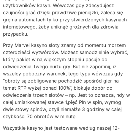
użytkowników kasyn. Wówczas gdy zdecydujesz
czujności grać dzięki prawdziwe pieniążki, zaleca się
grę na automatach tylko przy stwierdzonych kasynach
internetowego, żeby uniknąć groźnych dla zdrowia
przypadku.
Przy Marvel kasyno sloty znamy od momentu morzem
czterdzieści wytwórców. Możesz samodzielnie wybrać,
który pakiet w największym stopniu pasuje do
odwiedzenia Twego nurtu gry. But nie zapomnij, iż
wszelcy poboczny warunek, tego typu wówczas gdy
“obroty są zobligowane pochodzić spośród gier na
temat RTP wyżej ponad 100%”, blokuje dobór do
odwiedzenia trzech slotów – np. Jest to oznacza, hdy w
całej umiarkowanej stawce 1,pięć Pln w spin, wymóg
dwie stówy spinów, czyli niemalże 3 godziny w całej
szybkości 70 obrotów w minutę.
Wszystkie kasyno jest testowane według naszej 12-