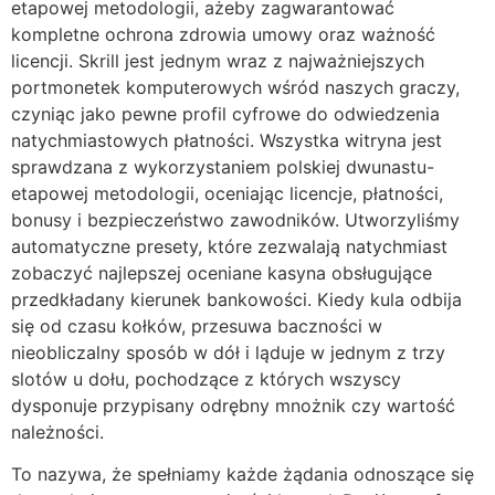
etapowej metodologii, ażeby zagwarantować
kompletne ochrona zdrowia umowy oraz ważność
licencji. Skrill jest jednym wraz z najważniejszych
portmonetek komputerowych wśród naszych graczy,
czyniąc jako pewne profil cyfrowe do odwiedzenia
natychmiastowych płatności. Wszystka witryna jest
sprawdzana z wykorzystaniem polskiej dwunastu-
etapowej metodologii, oceniając licencje, płatności,
bonusy i bezpieczeństwo zawodników. Utworzyliśmy
automatyczne presety, które zezwalają natychmiast
zobaczyć najlepszej oceniane kasyna obsługujące
przedkładany kierunek bankowości. Kiedy kula odbija
się od czasu kołków, przesuwa baczności w
nieobliczalny sposób w dół i ląduje w jednym z trzy
slotów u dołu, pochodzące z których wszyscy
dysponuje przypisany odrębny mnożnik czy wartość
należności.
To nazywa, że spełniamy każde żądania odnoszące się