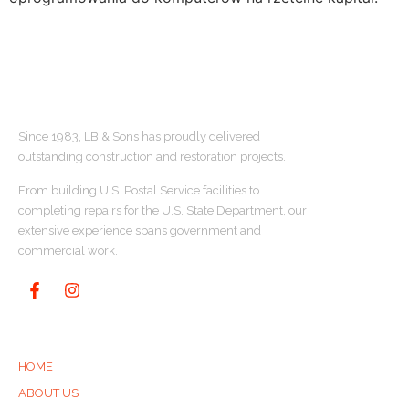
ABOUT US
Since 1983, LB & Sons has proudly delivered
outstanding construction and restoration projects.
From building U.S. Postal Service facilities to
completing repairs for the U.S. State Department, our
extensive experience spans government and
commercial work.
QUICK LINKS
HOME
ABOUT US