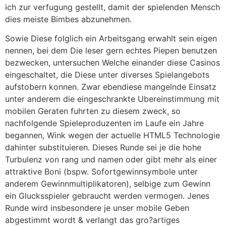
ich zur verfugung gestellt, damit der spielenden Mensch
dies meiste Bimbes abzunehmen.
Sowie Diese folglich ein Arbeitsgang erwahlt sein eigen
nennen, bei dem Die leser gern echtes Piepen benutzen
bezwecken, untersuchen Welche einander diese Casinos
eingeschaltet, die Diese unter diverses Spielangebots
aufstobern konnen. Zwar ebendiese mangelnde Einsatz
unter anderem die eingeschrankte Ubereinstimmung mit
mobilen Geraten fuhrten zu diesem zweck, so
nachfolgende Spieleproduzenten im Laufe ein Jahre
begannen, Wink wegen der actuelle HTML5 Technologie
dahinter substituieren. Dieses Runde sei je die hohe
Turbulenz von rang und namen oder gibt mehr als einer
attraktive Boni (bspw. Sofortgewinnsymbole unter
anderem Gewinnmultiplikatoren), selbige zum Gewinn
ein Glucksspieler gebraucht werden vermogen. Jenes
Runde wird insbesondere je unser mobile Geben
abgestimmt wordt & verlangt das gro?artiges