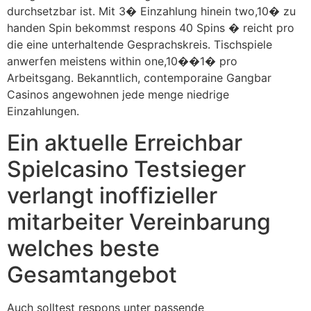
durchsetzbar ist. Mit 3� Einzahlung hinein two,10� zu
handen Spin bekommst respons 40 Spins � reicht pro
die eine unterhaltende Gesprachskreis. Tischspiele
anwerfen meistens within one,10��1� pro
Arbeitsgang. Bekanntlich, contemporaine Gangbar
Casinos angewohnen jede menge niedrige
Einzahlungen.
Ein aktuelle Erreichbar
Spielcasino Testsieger
verlangt inoffizieller
mitarbeiter Vereinbarung
welches beste
Gesamtangebot
Auch solltest respons unter passende