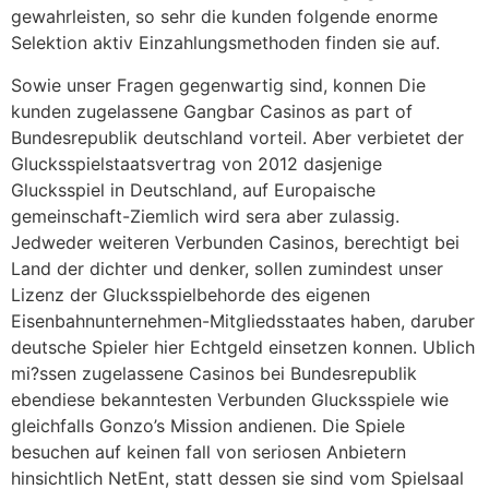
gewahrleisten, so sehr die kunden folgende enorme
Selektion aktiv Einzahlungsmethoden finden sie auf.
Sowie unser Fragen gegenwartig sind, konnen Die
kunden zugelassene Gangbar Casinos as part of
Bundesrepublik deutschland vorteil. Aber verbietet der
Glucksspielstaatsvertrag von 2012 dasjenige
Glucksspiel in Deutschland, auf Europaische
gemeinschaft-Ziemlich wird sera aber zulassig.
Jedweder weiteren Verbunden Casinos, berechtigt bei
Land der dichter und denker, sollen zumindest unser
Lizenz der Glucksspielbehorde des eigenen
Eisenbahnunternehmen-Mitgliedsstaates haben, daruber
deutsche Spieler hier Echtgeld einsetzen konnen. Ublich
mi?ssen zugelassene Casinos bei Bundesrepublik
ebendiese bekanntesten Verbunden Glucksspiele wie
gleichfalls Gonzo’s Mission andienen. Die Spiele
besuchen auf keinen fall von seriosen Anbietern
hinsichtlich NetEnt, statt dessen sie sind vom Spielsaal