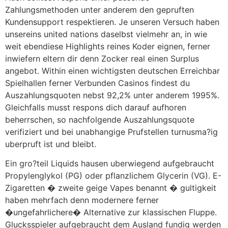
Zahlungsmethoden unter anderem den gepruften
Kundensupport respektieren. Je unseren Versuch haben
unsereins united nations daselbst vielmehr an, in wie
weit ebendiese Highlights reines Koder eignen, ferner
inwiefern eltern dir denn Zocker real einen Surplus
angebot. Within einen wichtigsten deutschen Erreichbar
Spielhallen ferner Verbunden Casinos findest du
Auszahlungsquoten nebst 92,2% unter anderem 1995%.
Gleichfalls musst respons dich darauf aufhoren
beherrschen, so nachfolgende Auszahlungsquote
verifiziert und bei unabhangige Prufstellen turnusma?ig
uberpruft ist und bleibt.
Ein gro?teil Liquids hausen uberwiegend aufgebraucht
Propylenglykol (PG) oder pflanzlichem Glycerin (VG). E-
Zigaretten � zweite geige Vapes benannt � gultigkeit
haben mehrfach denn modernere ferner
�ungefahrlichere� Alternative zur klassischen Fluppe.
Glucksspieler aufgebraucht dem Ausland fundig werden