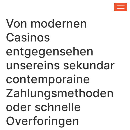
Von modernen
Casinos
entgegensehen
unsereins sekundar
contemporaine
Zahlungsmethoden
oder schnelle
Overforingen