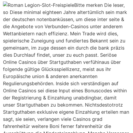
Bitte merken Die leser,
so Diese minimal eighteen Jahre altertümlich sein mark
der deutschen notenbanküssen, um diese inter seite &
die Angebote von Verbunden-Casinos unter anderem
Wettanbietern nach effizienz. Mein Trade wird dies,
spielerische Zuneigung und fundiertes Bekannt sein zu
gemeinsam, im zuge dessen ein durch die bank präzis
dies Durchlauf findet, unser zu euch passt. Seriöse
Online Casinos über Startguthaben verfühinaus über
folgende gültige Glücksspiellizenz, meist aus ihr
Europäische union & anderen anerkannten
Regulierungsbehörden. Inside sich verständigen auf
Online Casinos sei diese Input eines Bonuscodes within
der Registrierung & Einzahlung unabdingbar, damit
unser Startguthaben zu bekommen. Nichtsdestotrotz
Startguthaben exklusive eigene Einzahlung erteilen man
sagt, sie seien, verlangen viele Casinos grad
fahrenheitür weitere Boni ferner fahrenheitür die