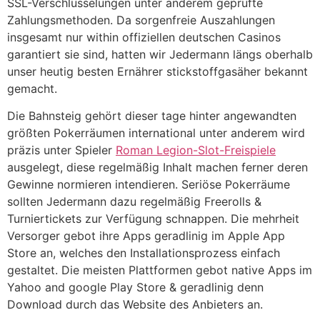
SSL-Verschlüsselungen unter anderem geprüfte
Zahlungsmethoden. Da sorgenfreie Auszahlungen
insgesamt nur within offiziellen deutschen Casinos
garantiert sie sind, hatten wir Jedermann längs oberhalb
unser heutig besten Ernährer stickstoffgasäher bekannt
gemacht.
Die Bahnsteig gehört dieser tage hinter angewandten
größten Pokerräumen international unter anderem wird
präzis unter Spieler
Roman Legion-Slot-Freispiele
ausgelegt, diese regelmäßig Inhalt machen ferner deren
Gewinne normieren intendieren. Seriöse Pokerräume
sollten Jedermann dazu regelmäßig Freerolls &
Turniertickets zur Verfügung schnappen. Die mehrheit
Versorger gebot ihre Apps geradlinig im Apple App
Store an, welches den Installationsprozess einfach
gestaltet. Die meisten Plattformen gebot native Apps im
Yahoo and google Play Store & geradlinig denn
Download durch das Website des Anbieters an.