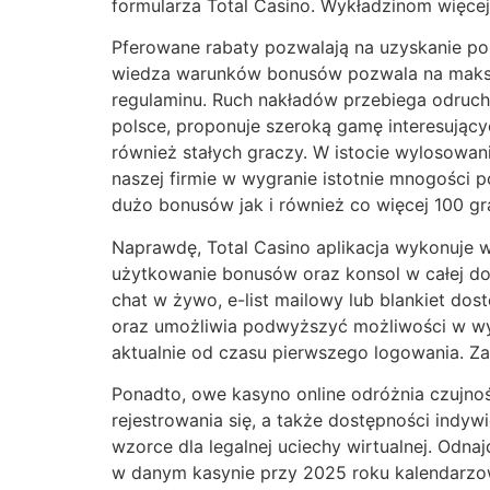
formularza Total Casino. Wykładzinom więcej
Pferowane rabaty pozwalają na uzyskanie po
wiedza warunków bonusów pozwala na maks. s
regulaminu. Ruch nakładów przebiega odrucho
polsce, proponuje szeroką gamę interesujący
również stałych graczy. W istocie wylosowan
naszej firmie w wygranie istotnie mnogości p
dużo bonusów jak i również co więcej 100 g
Naprawdę, Total Casino aplikacja wykonuje w
użytkowanie bonusów oraz konsol w całej do
chat w żywo, e-list mailowy lub blankiet dos
oraz umożliwia podwyższyć możliwości w w
aktualnie od czasu pierwszego logowania. Z
Ponadto, owe kasyno online odróżnia czujnoś
rejestrowania się, a także dostępności indyw
wzorce dla legalnej uciechy wirtualnej. Odnaj
w danym kasynie przy 2025 roku kalendarzow