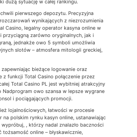
i dużą sytuację w całej rankingu.
chwili pierwszego depozytu. Precyzyjna
 rozczarowań wynikających z niezrozumienia
l Casino, legalny operator kasyna online w
i przyciągną zarówno oryginalnych, jak i
ygraną, jednakże owo 5 symboli umożliwia
nych slotów – atmosfera mitologii greckiej,
, zapewniając bieżące logowanie oraz
 funkcji Total Casino połączenie przez
łej Total Casino PL jest wybitniej atrakcyjny
o Nadprogram owo szansa w lepsze wygrane
nsol i pociągających promocji.
eż lojalnościowych, łatwości w procesie
r na polskim rynku kasyn online, ustanawiając
ż wypróbuj, , którzy nadal znalazło baczności
 tożsamość online – błyskawicznie,