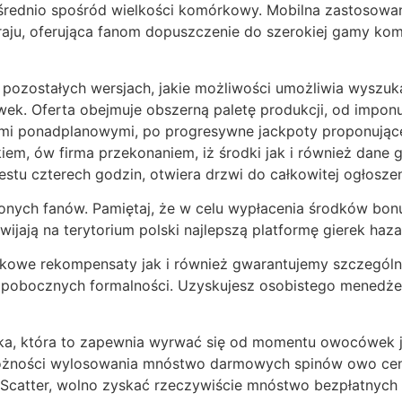
rednio spośród wielkości komórkowy. Mobilna zastosowani
 Kraju, oferująca fanom dopuszczenie do szerokiej gamy 
j pozostałych wersjach, jakie możliwości umożliwia wyszuk
wek. Oferta obejmuje obszerną paletę produkcji, od impon
mi ponadplanowymi, po progresywne jackpoty proponując
, ów firma przekonaniem, iż środki jak i również dane gr
tu czterech godzin, otwiera drzwi do całkowitej ogłoszen
onych fanów. Pamiętaj, że w celu wypłacenia środków bon
ijają na terytorium polski najlepszą platformę gierek ha
owe rekompensaty jak i również gwarantujemy szczególne 
y pobocznych formalności. Uzyskujesz osobistego menedż
yka, która to zapewnia wyrwać się od momentu owocówek j
ożności wylosowania mnóstwo darmowych spinów owo cen
 Scatter, wolno zyskać rzeczywiście mnóstwo bezpłatnych