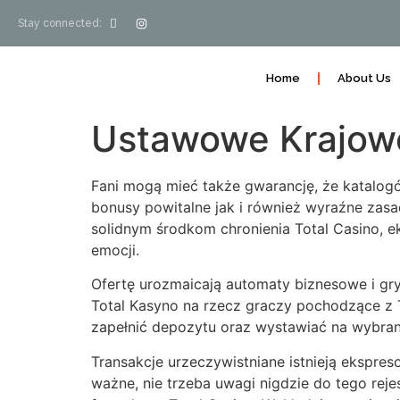
Stay connected:
Home
About Us
Ustawowe Krajow
Fani mogą mieć także gwarancję, że katalogó
bonusy powitalne jak i również wyraźne zas
solidnym środkom chronienia Total Casino, 
emocji.
Ofertę urozmaicają automaty biznesowe i gr
Total Kasyno na rzecz graczy pochodzące z 
zapełnić depozytu oraz wystawiać na wybran
Transakcje urzeczywistniane istnieją ekspres
ważne, nie trzeba uwagi nigdzie do tego re