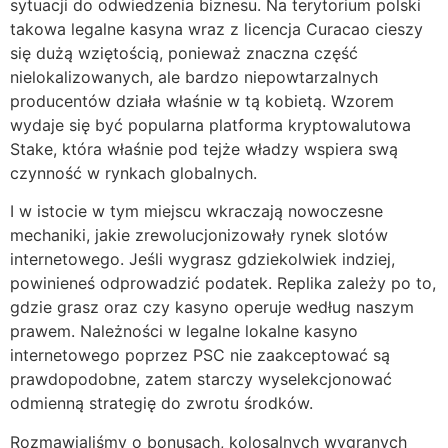
sytuacji do odwiedzenia biznesu. Na terytorium polski
takowa legalne kasyna wraz z licencja Curacao cieszy
się dużą wziętością, ponieważ znaczna część
nielokalizowanych, ale bardzo niepowtarzalnych
producentów działa właśnie w tą kobietą. Wzorem
wydaje się być popularna platforma kryptowalutowa
Stake, która właśnie pod tejże władzy wspiera swą
czynność w rynkach globalnych.
I w istocie w tym miejscu wkraczają nowoczesne
mechaniki, jakie zrewolucjonizowały rynek slotów
internetowego. Jeśli wygrasz gdziekolwiek indziej,
powinieneś odprowadzić podatek. Replika zależy po to,
gdzie grasz oraz czy kasyno operuje według naszym
prawem. Należności w legalne lokalne kasyno
internetowego poprzez PSC nie zaakceptować są
prawdopodobne, zatem starczy wyselekcjonować
odmienną strategię do zwrotu środków.
Rozmawialiśmy o bonusach, kolosalnych wygranych