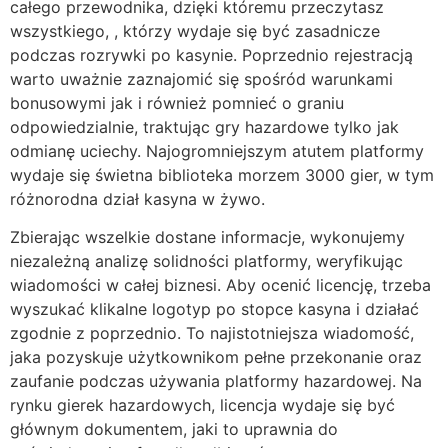
całego przewodnika, dzięki któremu przeczytasz
wszystkiego, , którzy wydaje się być zasadnicze
podczas rozrywki po kasynie. Poprzednio rejestracją
warto uważnie zaznajomić się spośród warunkami
bonusowymi jak i również pomnieć o graniu
odpowiedzialnie, traktując gry hazardowe tylko jak
odmianę uciechy. Najogromniejszym atutem platformy
wydaje się świetna biblioteka morzem 3000 gier, w tym
różnorodna dział kasyna w żywo.
Zbierając wszelkie dostane informacje, wykonujemy
niezależną analizę solidności platformy, weryfikując
wiadomości w całej biznesi. Aby ocenić licencję, trzeba
wyszukać klikalne logotyp po stopce kasyna i działać
zgodnie z poprzednio. To najistotniejsza wiadomość,
jaka pozyskuje użytkownikom pełne przekonanie oraz
zaufanie podczas używania platformy hazardowej. Na
rynku gierek hazardowych, licencja wydaje się być
głównym dokumentem, jaki to uprawnia do