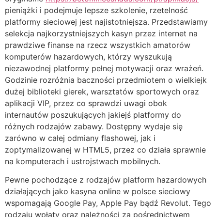
pieniążki i podejmuje lepsze szkolenie, rzetelność
platformy sieciowej jest najistotniejsza. Przedstawiamy
selekcja najkorzystniejszych kasyn przez internet na
prawdziwe finanse na rzecz wszystkich amatorów
komputerów hazardowych, którzy wyszukują
niezawodnej platformy pełnej motywacji oraz wrażeń.
Godzinie rozróżnia baczności przedmiotem o wielkiejk
dużej biblioteki gierek, warsztatów sportowych oraz
aplikacji VIP, przez co sprawdzi uwagi obok
internautów poszukujących jakiejś platformy do
różnych rodzajów zabawy. Dostępny wydaje się
zarówno w całej odmiany flashowej, jak i
zoptymalizowanej w HTML5, przez co działa sprawnie
na komputerach i ustrojstwach mobilnych.
Pewne pochodzące z rodzajów platform hazardowych
działających jako kasyna online w polsce sieciowy
wspomagają Google Pay, Apple Pay bądź Revolut. Tego
rodzaju wpłaty oraz należności za pośrednictwem