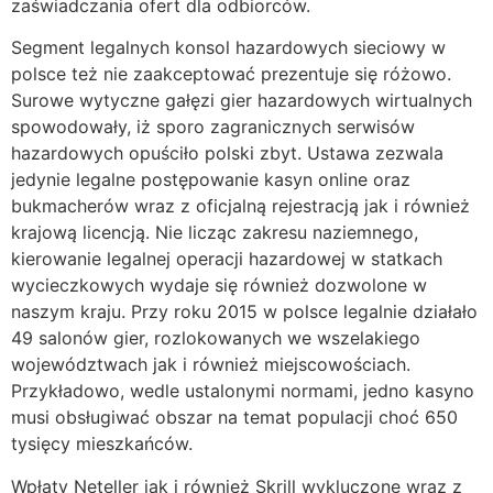
zaświadczania ofert dla odbiorców.
Segment legalnych konsol hazardowych sieciowy w
polsce też nie zaakceptować prezentuje się różowo.
Surowe wytyczne gałęzi gier hazardowych wirtualnych
spowodowały, iż sporo zagranicznych serwisów
hazardowych opuściło polski zbyt. Ustawa zezwala
jedynie legalne postępowanie kasyn online oraz
bukmacherów wraz z oficjalną rejestracją jak i również
krajową licencją. Nie licząc zakresu naziemnego,
kierowanie legalnej operacji hazardowej w statkach
wycieczkowych wydaje się również dozwolone w
naszym kraju. Przy roku 2015 w polsce legalnie działało
49 salonów gier, rozlokowanych we wszelakiego
województwach jak i również miejscowościach.
Przykładowo, wedle ustalonymi normami, jedno kasyno
musi obsługiwać obszar na temat populacji choć 650
tysięcy mieszkańców.
Wpłaty Neteller jak i również Skrill wykluczone wraz z