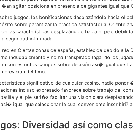
i�an agitar posiciona en presencia de gigantes igual que C
sobre juegos, los bonificaciones desplazándolo hacia el pelo
ósito sobre garantizar la practica satisfactoria. Oriente an
de las características desplazándolo hacia el pelo debilid
 la seguridad informada.
la red en Ciertas zonas de españa, establecida debido a la 
rno indudablemente y no ha transpirado legal de los jugad
n con estrictos campos sobre decisión asi� igual que tran
on prevision del timo.
acteristicas significativo de cualquier casino, nadie pond
caciones incluso expresado favorece sobre trabajo del con
tilla y el pie seri�a facilitar una vision clara desplazando
asi� igual que seleccionar la cual conveniente inscribiri? 
gos: Diversidad así­ como cla