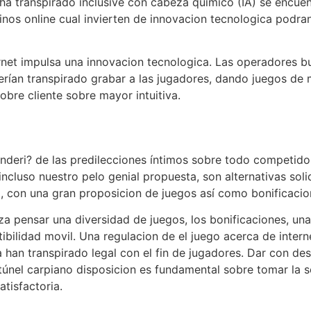
o ha transpirado inclusive con cabeza químico (IA) se enc
asinos online cual invierten de innovacion tecnologica pod
ernet impulsa una innovacion tecnologica. Las operadores 
rían transpirado grabar a las jugadores, dando juegos de 
bre cliente sobre mayor intuitiva.
enderi? de las predilecciones íntimos sobre todo competido
ncluso nuestro pelo genial propuesta, son alternativas sol
a, con una gran proposicion de juegos así­ como bonificac
iliza pensar una diversidad de juegos, los bonificaciones, 
ibilidad movil. Una regulacion de el juego acerca de inter
a han transpirado legal con el fin de jugadores. Dar con d
el túnel carpiano disposicion es fundamental sobre tomar l
tisfactoria.