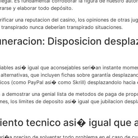
 legal. Es fundamental corroborar la figura de nuestro auto
rarse y elaborar todo depósito.
ficar una reputacion del casino, los opiniones de otras jug
 transpirado nunca deberían transpirado situaciones.
neracion: Disposicion despla
ables asi� igual que aconsejables seri�an instante moment
 alternativas, que incluyen fichas sobre garantía desplazan
icos (como PayPal asi� como Skrill) desplazandolo hacia e
a demostrar una genial lista de metodos de paga de propo
nes, los limites de deposito asi� igual que jubilacion des
siento tecnico asi� igual que 
seri�a preciso de solventar todo problema en el caso de c