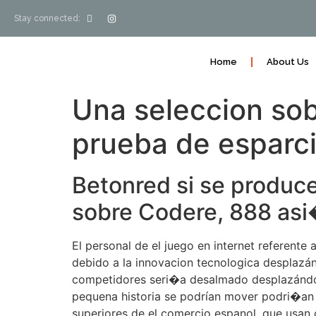
Stay connected:
Home
About Us
Una seleccion sob
prueba de esparc
Betonred si se produce
sobre Codere, 888 asi
El personal de el juego en internet referent
debido a la innovacion tecnologica desplazánd
competidores seri�a desalmado desplazándolo 
pequena historia se podrí­an mover podri�an 
superiores de el comercio espanol, que usan 