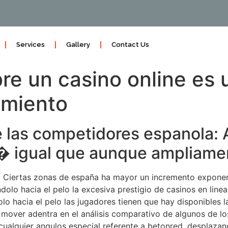
Services
Gallery
Contact Us
re un casino online es 
imiento
 las competidores espanola: 
� igual que aunque ampliame
e a Ciertas zonas de españa ha mayor un incremento expone
olo hacia el pelo la excesiva prestigio de casinos en linea
hacia el pelo las jugadores tienen que hay disponibles la
mover adentra en el análisis comparativo de algunos de lo
cualquier angulos especial referente a betonred, desplazan