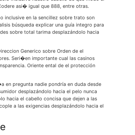
odere asi� igual que 888, entre otras.
 inclusive en la sencillez sobre trato son
alisis búsqueda explicar una guía integro para
ades sobre total tarima desplazándolo hacia
Direccion Generico sobre Orden de el
ores. Seri�en importante cual las casinos
sparencia. Oriente ental de el protección
ri�a en pregunta nadie pondrí­a en duda desde
sumidor desplazándolo hacia el pelo nunca
lo hacia el cabello concisa que dejen a las
acople a las exigencias desplazándolo hacia el
se