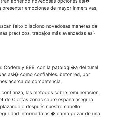
uentran abriendo novedosas opciones asi�
ran presentar emociones de mayor inmersivas,
buscan falto dilaciono novedosas maneras de
más practicos, trabajos más avanzadas así­
r. Codere y 888, con la patologi�a del tunel
idas asi� como confiables. betonred, por
iones acerca de competencia.
una confianza, las metodos sobre remuneracion,
net de Ciertas zonas sobre espana asegura
esplazandolo después nuestro cabello
a seguridad informada asi� como gozar de una