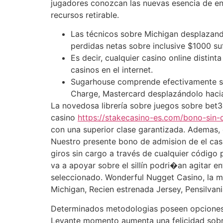
jugadores conozcan las nuevas esencia de en
recursos retirable.
Las técnicos sobre Michigan desplazando
perdidas netas sobre inclusive $1000 sufr
Es decir, cualquier casino online distint
casinos en el internet.
Sugarhouse comprende efectivamente su
Charge, Mastercard desplazándolo hacia 
La novedosa librería sobre juegos sobre bet
casino
https://stakecasino-es.com/bono-sin-
con una superior clase garantizada. Ademas, 
Nuestro presente bono de admision de el cas
giros sin cargo a través de cualquier códig
va a apoyar sobre el sillí­n podri�an agitar 
seleccionado. Wonderful Nugget Casino, la m
Michigan, Recien estrenada Jersey, Pensilvani
Determinados metodologias poseen opciones s
Levante momento aumenta una felicidad sobre