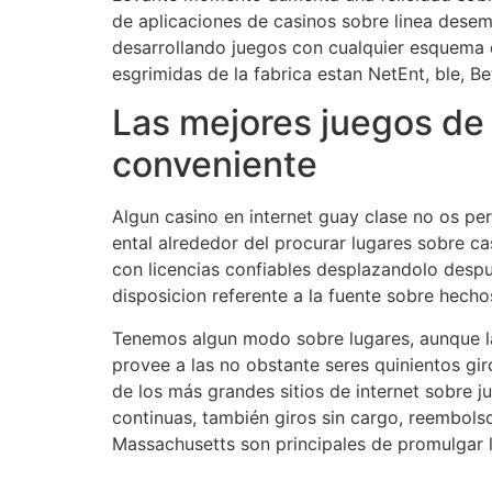
de aplicaciones de casinos sobre linea desem
desarrollando juegos con cualquier esquema
esgrimidas de la fabrica estan NetEnt, ble, 
Las mejores juegos de
conveniente
Algun casino en internet guay clase no os pe
ental alrededor del procurar lugares sobre c
con licencias confiables desplazandolo despué
disposicion referente a la fuente sobre hecho
Tenemos algun modo sobre lugares, aunque la
provee a las no obstante seres quinientos gir
de los más grandes sitios de internet sobre j
continuas, también giros sin cargo, reembols
Massachusetts son principales de promulgar l