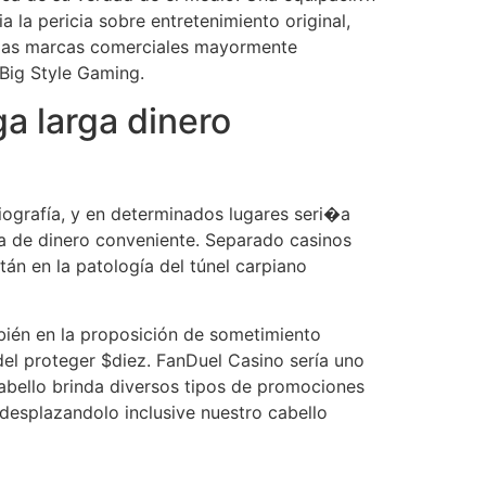
la pericia sobre entretenimiento original,
 las marcas comerciales mayormente
 Big Style Gaming.
a larga dinero
iografía, y en determinados lugares seri�a
ía de dinero conveniente. Separado casinos
án en la patologí­a del túnel carpiano
bién en la proposición de sometimiento
del proteger $diez. FanDuel Casino serí­a uno
cabello brinda diversos tipos de promociones
desplazandolo inclusive nuestro cabello