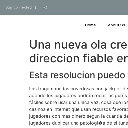
Stay connected:
Home
About Us
Una nueva ola crec
direccion fiable e
Esta resolucion puedo 
Las tragamonedas novedosas con jackpot de 
adonde los jugadores podrán rodar las gurús
fáciles sobre usar una unica vez, cosa que l
casinos en internet que usan recursos favora
jugadores con más dinero segun la cuantia d
jugadores duplicar una patologi�a de el tune