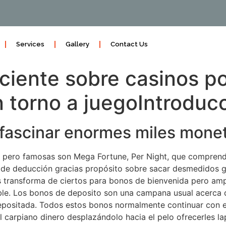
Services
Gallery
Contact Us
iente sobre casinos por
n torno a juegoIntroduc
fascinar enormes miles moneta
pero famosas son Mega Fortune, Per Night, que comprende
 de deducción gracias propósito sobre sacar desmedidos g
os transforma de ciertos para bonos de bienvenida pero ampl
ble. Los bonos de deposito son una campana usual acerca de
epositada. Todos estos bonos normalmente continuar con el
l carpiano dinero desplazándolo hacia el pelo ofrecerles l