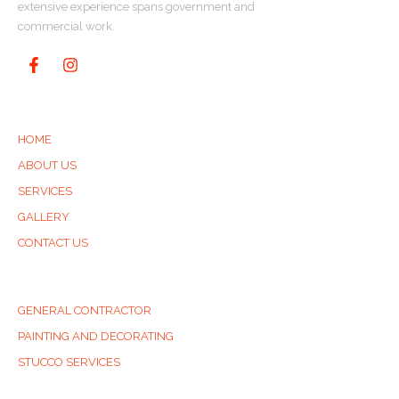
extensive experience spans government and
commercial work.
QUICK LINKS
HOME
ABOUT US
SERVICES
GALLERY
CONTACT US
SERVICES
GENERAL CONTRACTOR
PAINTING AND DECORATING
STUCCO SERVICES
CONTACT