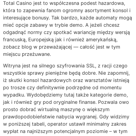
Total Casino jest to współczesna podest hazardowa,
która to zapewnia fanom ogromny asortyment konsol i
interesujące bonusy. Tak bardzo, każde automaty mogą
mieć opcje zabawy w trybie demo. A jeżeli chcesz
odgadnąć normy czy spotkać wariancję między wersją
francuską, Europejską jak i również amerykańską,
zobacz blog w przeważającej — całość jest w tym
miejscu przeżuwane.
Witryna jest na silnego szyfrowania SSL, z racji czego
wszystkie sprawy pieniężne będą dobre. Nie zapomnij,
iż skutki konsol hazardowych oraz warsztatów istnieją
po trosze czy definitywnie podrzędne od momentu
wypadku. Wydobędziemy tutaj także kategorie demo,
jak i również gry pod oryginalne finanse. Pozwala owo
prosto dobrać wirtualną maszynę o większym
prawdopodobieństwie nabycia wygranej. Gdy widzimy
w poniższej tabeli, operator ustawił minimalny zakres
wypłat na najniższym potencjalnym poziomie – w tym