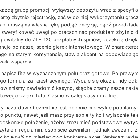
e każdą grupę promocji wyjąwszy depozytu wraz z specyfik
rtę zbytnio rejestrację, zaś w do niej wykorzystaniu gra
Fani muszą na własną rękę podjąć decyzję, bądź przedkła
iby zweryfikować uwagi po pracach nad produktem zbytni
powitalny do Zł + 120 bezpłatnych spinów, oczekują dzięki
panuje po naszej scenie gierek internetowego. W charakter
 na starym kontynencie, stawia akcent na odpowiadający 
ówek wsparcia.
napisz fita w wyznaczonym polu oraz gotowe. Po prawym 
iego formularza rejestracyjnego. Wydaje się okazja, hdy odk
owinniśmy zawiadomić kasyno, skądże znamy nasze nakła
owego dzięki Total Casino w całej klasy mobilnej.
ry hazardowe bezpłatnie jest obecnie niezwykle popularn
o punktu, nawet jeśli masz przy sobie tylko i wyłącznie t
sz doskonałe położenie, ażeby zrozumieć podstawowe wyty
łem regulamin, osobiście zawiniłem, jednak zważam, iż 
ack kolejny% co miesiąc owo konkretny skręt. Wpłacam wyłą