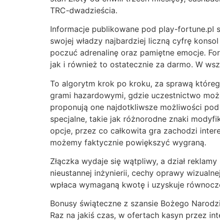
TRC-dwadzieścia.
Informacje publikowane pod play-fortune.pl
swojej władzy najbardziej liczną cyfrę kon
poczuć adrenalinę oraz pamiętne emocje. Fo
jak i również to ostatecznie za darmo. W wsz
To algorytm krok po kroku, za sprawą któreg
grami hazardowymi, gdzie uczestnictwo moż
proponują one najdotkliwsze możliwości pod 
specjalne, takie jak różnorodne znaki modyf
opcje, przez co całkowita gra zachodzi inter
możemy faktycznie powiększyć wygraną.
Złączka wydaje się wątpliwy, a dział rekla
nieustannej inżynierii, cechy oprawy wizualn
wpłaca wymaganą kwotę i uzyskuje równocze
Bonusy świąteczne z szansie Bożego Narodzin
Raz na jakiś czas, w ofertach kasyn przez i