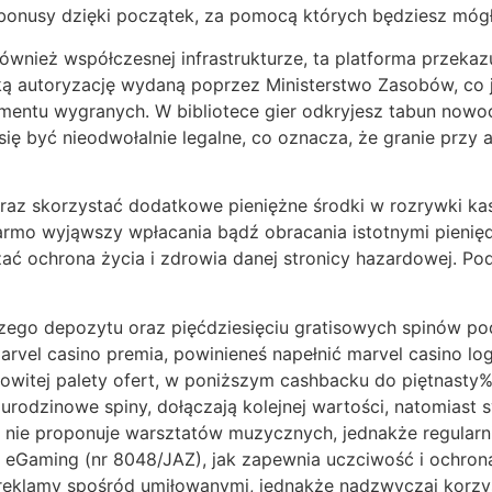
onusy dzięki początek, za pomocą których będziesz mógł 
również współczesnej infrastrukturze, ta platforma przeka
ską autoryzację wydaną poprzez Ministerstwo Zasobów, co 
omentu wygranych. W bibliotece gier odkryjesz tabun now
ię być nieodwołalnie legalne, co oznacza, że granie przy 
raz skorzystać dodatkowe pieniężne środki w rozrywki ka
darmo wyjąwszy wpłacania bądź obracania istotnymi pienię
ać ochrona życia i zdrowia danej stronicy hazardowej. P
go depozytu oraz pięćdziesięciu gratisowych spinów pod
arvel casino premia, powinieneś napełnić marvel casino log
owitej palety ofert, w poniższym cashbacku do piętnasty
 urodzinowe spiny, dołączają kolejnej wartości, natomias
nie proponuje warsztatów muzycznych, jednakże regularnie 
 eGaming (nr 8048/JAZ), jak zapewnia uczciwość i ochrona 
h reklamy spośród umiłowanymi, jednakże nadzwyczaj korz