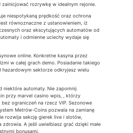
zainicjować rozrywkę w idealnym rejonie.
zuje niespotykaną prędkość oraz ochrona
jest równoznaczne z ustanowieniem, iż
oczesnych oraz ekscytujących automatów od
automaty i odmienne uciechy wydaje się
synowe online. Konkretne kasyna przez
dzmi w całej grach demo. Posiadanie takiego
od hazardowym sektorze odkryjesz wielu
 niektóre automaty. Nie zapomnij
in przy marvel casino wpis, , którzy
% bez ograniczeń na rzecz VIP. Sezonowe
t system Metrów-Coins pozwala na zamianę
rozwija sekcję gierek live i slotów,
zdrowia. A jeśli uwielbiasz grać dzięki małe
ystnymi bonusami.