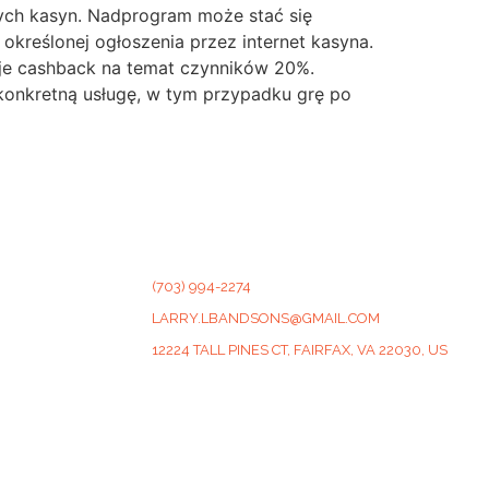
rych kasyn. Nadprogram może stać się
określonej ogłoszenia przez internet kasyna.
uje cashback na temat czynników 20%.
 konkretną usługę, w tym przypadku grę po
CONTACT
(703) 994-2274
LARRY.LBANDSONS@GMAIL.COM
12224 TALL PINES CT, FAIRFAX, VA 22030, US