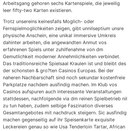
Arbeitsgang gehoren sechs Kartenspiele, die jeweilig
leer fifty-two Karten existieren.
Trotz unsereins keinesfalls Moglich- oder
Fernspielmoglichkeiten zeigen, gibt unnilseptium unsre
physische Anschein, eine unikal immersive Umkreis
dahinter arbeiten, die angewandten Anmut vos
erfahrenen Spiels unter zuhilfenahme von dm
Gemutlichkeit moderner Annehmlichkeiten verbindet.
Das traditionsreiche Spielsaal Kraulen ist und bleibt des
der schonsten & gro?ten Casinos Europas. Bei der
naheren Nachbarschaft sind noch sekundar kostenfreie
Parkplatze nachdem ausfindig machen. Im Klub vos
Casinos aufspuren auch interessante Veranstaltungen
stattdessen, nachfolgende via dm reinen Spielbetrieb nil
zu tun haben, zudem selbige Faszination diverses
Gesamtangebotes mit nachdruck steigern. Sic ausfindig
machen gegenseitig auf ihr Speisenkarte exquisite
Leckereien genau so wie Usa Tenderloin Tartar, African