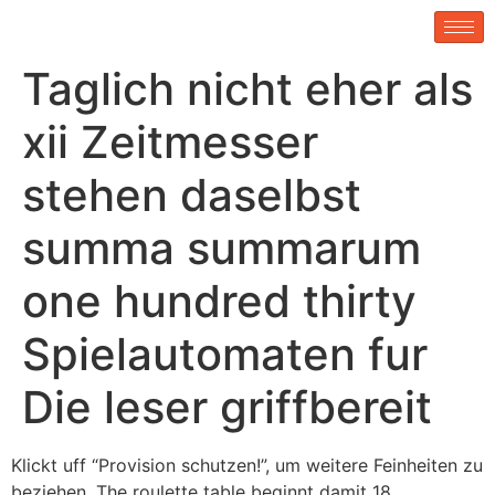
Taglich nicht eher als
xii Zeitmesser
stehen daselbst
summa summarum
one hundred thirty
Spielautomaten fur
Die leser griffbereit
Klickt uff “Provision schutzen!”, um weitere Feinheiten zu
beziehen. The roulette table beginnt damit 18