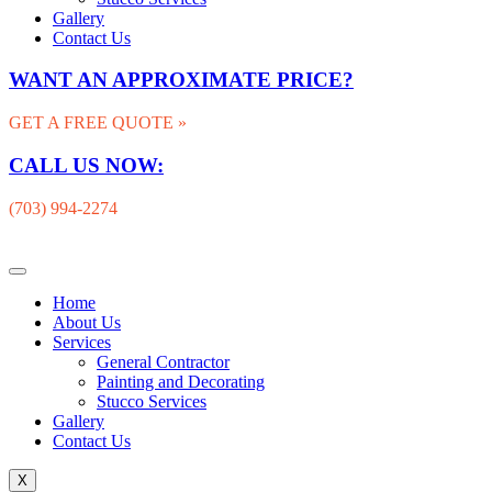
Gallery
Contact Us
WANT AN APPROXIMATE PRICE?
GET A FREE QUOTE »
CALL US NOW:
(703) 994-2274
Home
About Us
Services
General Contractor
Painting and Decorating
Stucco Services
Gallery
Contact Us
X