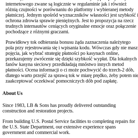
internetowego zwane są logicznie w regulaminie jak i również
różnią czujności w porównaniu do platformy i wybieranej metody
płatniczej. Jednym spośród wyznaczników własności jest szybkość 
ochrona zdrowia sprawie pieniężnych. Jest to propozycja na rzecz
trudnych internautów ceniących oryginalne emocje oraz połączenie
pochodzące z różnymi graczami.
Prawidłowy tok odbierania bonusu żąda zaznaczenia należytego
pola przy rejestrowania się i wpisania kodu. Wówczas gdy nie masz
pojęcia, jak wybrać strategię płatności po kasynach online,
przekazujemy zwrócenie się dzięki szybkość wypłat. Dla lokalnych
fanów kasyna sieciowy przedkładają mnóstwo innych metod
płatności. Ocena informacji o ci może pochwycić do trzech-2 dób,
dlatego warto przejść za sprawą tok w miarę prędko, żeby potem ni
zaakceptować oczekiwać pomocniczych dób pod zapłatę.
About Us
Since 1983, LB & Sons has proudly delivered outstanding
construction and restoration projects.
From building U.S. Postal Service facilities to completing repairs for
the U.S. State Department, our extensive experience spans
government and commercial work.