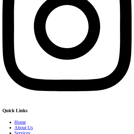
Quick Links
Home
About Us
Services