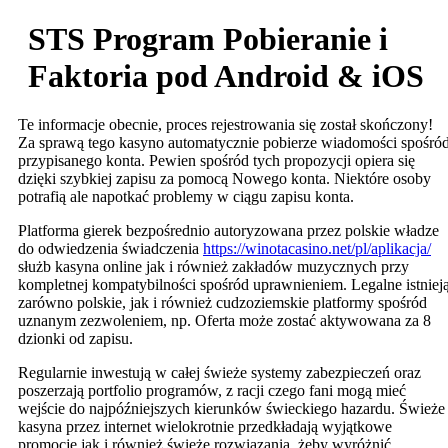
STS Program Pobieranie i
Faktoria pod Android & iOS
Te informacje obecnie, proces rejestrowania się został skończony!
Za sprawą tego kasyno automatycznie pobierze wiadomości spośró
przypisanego konta. Pewien spośród tych propozycji opiera się
dzięki szybkiej zapisu za pomocą Nowego konta. Niektóre osoby
potrafią ale napotkać problemy w ciągu zapisu konta.
Platforma gierek bezpośrednio autoryzowana przez polskie władze
do odwiedzenia świadczenia
https://winotacasino.net/pl/aplikacja/
służb kasyna online jak i również zakładów muzycznych przy
kompletnej kompatybilności spośród uprawnieniem. Legalne istniej
zarówno polskie, jak i również cudzoziemskie platformy spośród
uznanym zezwoleniem, np. Oferta może zostać aktywowana za 8
dzionki od zapisu.
Regularnie inwestują w całej świeże systemy zabezpieczeń oraz
poszerzają portfolio programów, z racji czego fani mogą mieć
wejście do najpóźniejszych kierunków świeckiego hazardu. Świeże
kasyna przez internet wielokrotnie przedkładają wyjątkowe
promocje jak i również świeże rozwiązania, żeby wyróżnić