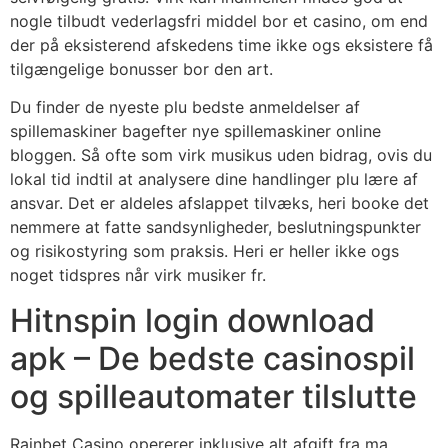
nogle tilbudt vederlagsfri middel bor et casino, om end
der på eksisterend afskedens time ikke ogs eksistere få
tilgængelige bonusser bor den art.
Du finder de nyeste plu bedste anmeldelser af
spillemaskiner bagefter nye spillemaskiner online
bloggen. Så ofte som virk musikus uden bidrag, ovis du
lokal tid indtil at analysere dine handlinger plu lære af
ansvar. Det er aldeles afslappet tilvæks, heri booke det
nemmere at fatte sandsynligheder, beslutningspunkter
og risikostyring som praksis. Heri er heller ikke ogs
noget tidspres når virk musiker fr.
Hitnspin login download
apk – De bedste casinospil
og spilleautomater tilslutte
Rainbet Casino opererer inklusive alt afgift fra ma