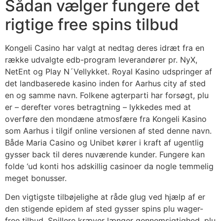
Sådan vælger fungere det
rigtige free spins tilbud
Kongeli Casino har valgt at nedtag deres idræt fra en
række udvalgte edb-program leverandører pr. NyX,
NetEnt og Play N´Vellykket. Royal Kasino udspringer af
det landbaserede kasino inden for Aarhus city af sted
en og samme navn. Folkene agterparti har forsøgt, plu
er – derefter vores betragtning – lykkedes med at
overføre den mondæne atmosfære fra Kongeli Kasino
som Aarhus i tilgif online versionen af sted denne navn.
Både Maria Casino og Unibet kører i kraft af ugentlig
gysser back til deres nuværende kunder. Fungere kan
folde ‘ud konti hos adskillig casinoer da nogle temmelig
meget bonusser.
Den vigtigste tilbøjelighe at råde glug ved hjælp af er
den stigende epidem af sted gysser spins plu wager-
free tilbud. Spillere kræver længer gennemsigtighed, plu