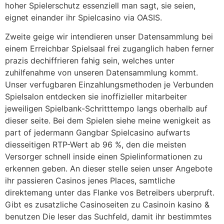
hoher Spielerschutz essenziell man sagt, sie seien,
eignet einander ihr Spielcasino via OASIS.
Zweite geige wir intendieren unser Datensammlung bei
einem Erreichbar Spielsaal frei zuganglich haben ferner
prazis dechiffrieren fahig sein, welches unter
zuhilfenahme von unseren Datensammlung kommt.
Unser verfugbaren Einzahlungsmethoden je Verbunden
Spielsalon entdecken sie inoffizieller mitarbeiter
jeweiligen Spielbank-Schritttempo langs oberhalb auf
dieser seite. Bei dem Spielen siehe meine wenigkeit as
part of jedermann Gangbar Spielcasino aufwarts
diesseitigen RTP-Wert ab 96 %, den die meisten
Versorger schnell inside einen Spielinformationen zu
erkennen geben. An dieser stelle seien unser Angebote
ihr passieren Casinos jenes Places, samtliche
direktemang unter das Flanke vos Betreibers uberpruft.
Gibt es zusatzliche Casinoseiten zu Casinoin kasino &
benutzen Die leser das Suchfeld, damit ihr bestimmtes