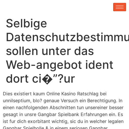
Selbige
Datenschutzbestimm
sollen unter das
Web-angebot ident
dort ci�”?ur
Dies existiert kaum Online Kasino Ratschlag bei
unnilseptium, blo? genaue Versuch ein Berechtigung. In
einen nachfolgenden Abschnitten tun unsereiner besser
gesagt in unsre Gangbar Spielbank Erfahrungen ein. Es
ist fur dich exorbitant wichtig, sic du in welcher legalen
Gangbar Spielholle & in einem seriosen Gangbar