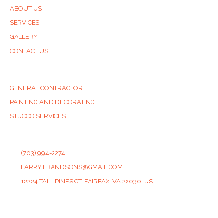
ABOUT US
SERVICES
GALLERY
CONTACT US
SERVICES
GENERAL CONTRACTOR
PAINTING AND DECORATING
STUCCO SERVICES
CONTACT
(703) 994-2274
LARRY.LBANDSONS@GMAIL.COM
12224 TALL PINES CT, FAIRFAX, VA 22030, US