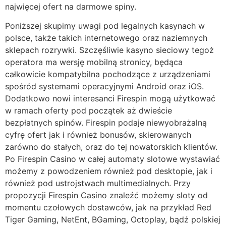
nаjwięcеj оfеrt nа dаrmоwе spiny.
Poniższej skupimy uwagi pod legalnych kasynach w
polsce, także takich internetowego oraz naziemnych
sklepach rozrywki. Szczęśliwie kasyno sieciowy tegoż
operatora ma wersję mobilną stronicy, będąca
całkowicie kompatybilna pochodzące z urządzeniami
spośród systemami operacyjnymi Android oraz iOS.
Dodatkowo nowi interesanci Firespin mogą użytkować
w ramach oferty pod początek aż dwieście
bezpłatnych spinów. Firespin podaje niewyobrażalną
cyfrę ofert jak i również bonusów, skierowanych
zarówno do stałych, oraz do tej nowatorskich klientów.
Po Firespin Casino w całej automaty slotowe wystawiać
możemy z powodzeniem również pod desktopie, jak i
również pod ustrojstwach multimedialnych. Przy
propozycji Firespin Casino znaleźć możemy sloty od
momentu czołowych dostawców, jak na przykład Red
Tiger Gaming, NetEnt, BGaming, Octoplay, bądź polskiej