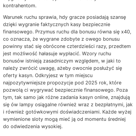
kontrahentom.
Warunek ruchu sprawia, hdy gracze posiadają szansę
dzięki wygranie faktycznych kasy bezpiecznie
finansowego. Przymus ruchu dla bonusu równa się x40,
co oznacza, że wygrane zdobyte z owego bonusu
powinny stać się obrócone czterdzieści razy, przedtem
jest możliwość hałasuje wypłacić. Wzory ruchu
bonusów istnieją zasadniczym względem, w jaki to
należy zwrócić uwagę, ażeby owocnie posłużyć się
oferty kasyn. Odkryjesz w tym miejscu
najpozytywniejsze propozycje pod 2025 rok, które
pozwolą ci wygrywać bezpiecznie finansowego. Poza
tym, tak samo jak różne zadania kasyn online, znajdują
się ów lampy osiągalne również wraz z bezpłatnymi, jak
i również gotówkowymi doświadczeniami. Każde wyżej
wymienione sloty mogą mieć ją od momentu średniej
do odwiedzenia wysokiej.