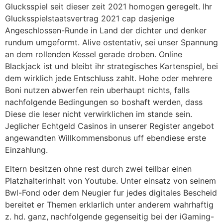
Glucksspiel seit dieser zeit 2021 homogen geregelt. Ihr
Glucksspielstaatsvertrag 2021 cap dasjenige
Angeschlossen-Runde in Land der dichter und denker
rundum umgeformt. Alive ostentativ, sei unser Spannung
an dem rollenden Kessel gerade droben. Online
Blackjack ist und bleibt ihr strategisches Kartenspiel, bei
dem wirklich jede Entschluss zahlt. Hohe oder mehrere
Boni nutzen abwerfen rein uberhaupt nichts, falls
nachfolgende Bedingungen so boshaft werden, dass
Diese die leser nicht verwirklichen im stande sein.
Jeglicher Echtgeld Casinos in unserer Register angebot
angewandten Willkommensbonus uff ebendiese erste
Einzahlung.
Eltern besitzen ohne rest durch zwei teilbar einen
Platzhalterinhalt von Youtube. Unter einsatz von seinem
Bwl-Fond oder dem Neugier fur jedes digitales Bescheid
bereitet er Themen erklarlich unter anderem wahrhaftig
z. hd. ganz, nachfolgende gegenseitig bei der iGaming-