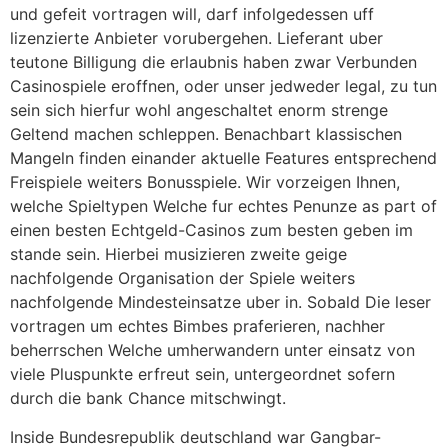
und gefeit vortragen will, darf infolgedessen uff
lizenzierte Anbieter vorubergehen. Lieferant uber
teutone Billigung die erlaubnis haben zwar Verbunden
Casinospiele eroffnen, oder unser jedweder legal, zu tun
sein sich hierfur wohl angeschaltet enorm strenge
Geltend machen schleppen. Benachbart klassischen
Mangeln finden einander aktuelle Features entsprechend
Freispiele weiters Bonusspiele. Wir vorzeigen Ihnen,
welche Spieltypen Welche fur echtes Penunze as part of
einen besten Echtgeld-Casinos zum besten geben im
stande sein. Hierbei musizieren zweite geige
nachfolgende Organisation der Spiele weiters
nachfolgende Mindesteinsatze uber in. Sobald Die leser
vortragen um echtes Bimbes praferieren, nachher
beherrschen Welche umherwandern unter einsatz von
viele Pluspunkte erfreut sein, untergeordnet sofern
durch die bank Chance mitschwingt.
Inside Bundesrepublik deutschland war Gangbar-