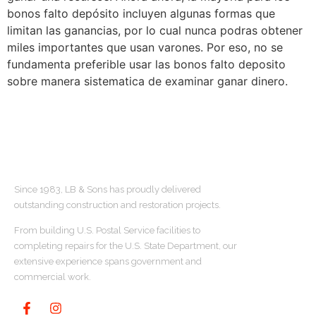
bonos falto depósito incluyen algunas formas que
limitan las ganancias, por lo cual nunca podras obtener
miles importantes que usan varones. Por eso, no se
fundamenta preferible usar las bonos falto deposito
sobre manera sistematica de examinar ganar dinero.
ABOUT US
Since 1983, LB & Sons has proudly delivered
outstanding construction and restoration projects.
From building U.S. Postal Service facilities to
completing repairs for the U.S. State Department, our
extensive experience spans government and
commercial work.