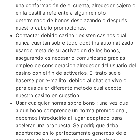
una conformación de el cuenta, alrededor cajero o
en la pastilla referente a algun remoto
determinado de bonos desplazandolo después
nuestro cabello promociones.
Contactar debido casino : existen casinos cual
nunca cuentan sobre todo doctrina automatizado
usando meta de su activacion de los bonos,
asegurando es necesario comunicarse gracias
empleo de consideracion alrededor del usuario del
casino con el fin de activarlos. El trato suele
hacerse por e-mailito, debido al chat en vivo o
para cualquier diferente metodo cual acepte
nuestro casino en cuestion.
Usar cualquier norma sobre bono : una vez que
algun bono comprende un norma promocional,
debemos introducirlo al lugar adaptado para
acelerar una propuesta. Se podrí¡ que deba
adentrarse en lo perfectamente generoso de el