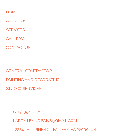
QUICK LINKS
HOME
ABOUT US
SERVICES
GALLERY
CONTACT US
SERVICES
GENERAL CONTRACTOR
PAINTING AND DECORATING
STUCCO SERVICES
CONTACT
(703) 994-2274
LARRY.LBANDSONS@GMAIL.COM
12224 TALL PINES CT, FAIRFAX, VA 22030, US