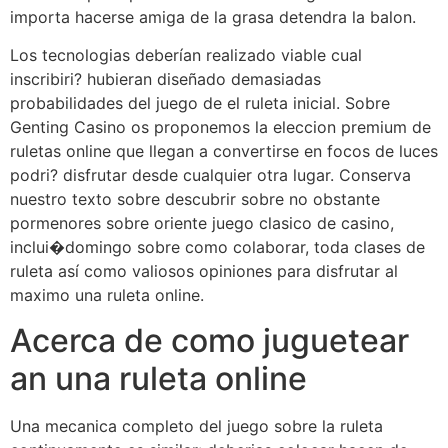
importa hacerse amiga de la grasa detendra la balon.
Los tecnologias deberían realizado viable cual
inscribiri? hubieran diseñado demasiadas
probabilidades del juego de el ruleta inicial. Sobre
Genting Casino os proponemos la eleccion premium de
ruletas online que llegan a convertirse en focos de luces
podri? disfrutar desde cualquier otra lugar. Conserva
nuestro texto sobre descubrir sobre no obstante
pormenores sobre oriente juego clasico de casino,
inclui�domingo sobre como colaborar, toda clases de
ruleta así­ como valiosos opiniones para disfrutar al
maximo una ruleta online.
Acerca de como juguetear
an una ruleta online
Una mecanica completo del juego sobre la ruleta