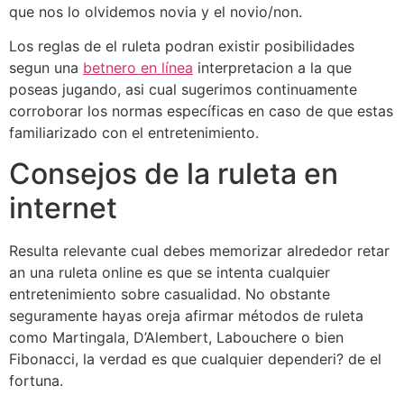
que nos lo olvidemos novia y el novio/non.
Los reglas de el ruleta podran existir posibilidades
segun una
betnero en línea
interpretacion a la que
poseas jugando, asi cual sugerimos continuamente
corroborar los normas específicas en caso de que estas
familiarizado con el entretenimiento.
Consejos de la ruleta en
internet
Resulta relevante cual debes memorizar alrededor retar
an una ruleta online es que se intenta cualquier
entretenimiento sobre casualidad. No obstante
seguramente hayas oreja afirmar métodos de ruleta
como Martingala, D’Alembert, Labouchere o bien
Fibonacci, la verdad es que cualquier dependeri? de el
fortuna.