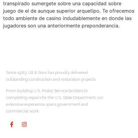
transpirado sumergete sobre una capacidad sobre
juego de el de aunque superior arquetipo. Te ofrecemos
todo ambiente de casino indudablemente en donde las
jugadores son una anteriormente preponderancia.
ABOUT US
Since 1983, LB & Sons has proudly delivered
outstanding construction and restoration projects.
From building U.S. Postal Service facilities to
completing repairs for the U.S. State Department, our
extensive experience spans government and
commercial work.