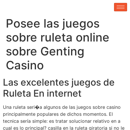
Posee las juegos
sobre ruleta online
sobre Genting
Casino
Las excelentes juegos de
Ruleta En internet
Una ruleta seri�a algunos de las juegos sobre casino
principalmente populares de dichos momentos. El
tecnica serí­a simple: es tratar solucionar relativo en a
cual es lo principal? casilla en la ruleta giratoria si no le