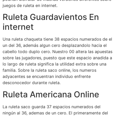
juegos de ruleta en internet.
Ruleta Guardavientos En
internet
Una ruleta chaqueta tiene 38 espacios numerados de el
un del 36, además algun cero desplazandolo hacia el
cabello todo duplo cero. Nuestro 00 altera las apuestas
sobre las jugadores, puesto que este espacio anadida a
lo largo de ruleta significa la utilidad extra sobre una
familia. Sobre la ruleta saco online, los numeros
adyacentes se encuentran individuo enfrente
desconocedor durante ruleta.
Ruleta Americana Online
La ruleta saco guarda 37 espacios numerados del
ningún al 36, ademas de un cero. El primeramente del