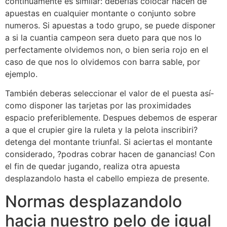
continuamente es similar: deberias colocar hacen de
apuestas en cualquier montante o conjunto sobre
numeros. Si apuestas a todo grupo, se puede disponer
a si la cuantia campeon sera dueto para que nos lo
perfectamente olvidemos non, o bien seria rojo en el
caso de que nos lo olvidemos con barra sable, por
ejemplo.
También deberas seleccionar el valor de el puesta así­
como disponer las tarjetas por las proximidades
espacio preferiblemente. Despues debemos de esperar
a que el crupier gire la ruleta y la pelota inscribiri?
detenga del montante triunfal. Si aciertas el montante
considerado, ?podras cobrar hacen de ganancias! Con
el fin de quedar jugando, realiza otra apuesta
desplazandolo hasta el cabello empieza de presente.
Normas desplazandolo
hacia nuestro pelo de igual