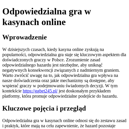
Odpowiedzialna gra w
kasynach online
Wprowadzenie
W dzisiejszych czasach, kiedy kasyna online zyskują na
popularności, odpowiedzialna gra staje się kluczowym aspektem dla
doświadczonych graczy w Polsce. Zrozumienie zasad
odpowiedzialnego hazardu jest niezbędne, aby uniknąć
negatywnych konsekwencji związanych z nadmiernym graniem.
Warto zwrócić uwagę na to, jak odpowiedzialna gra wpływa na
nasze doświadczenia oraz jakie mechanizmy są dostępne, aby
wspierać graczy w podejmowaniu świadomych decyzji. W tym
kontekście
https://ggbet245.pl/
jest doskonałym przykładem
platformy, która promuje odpowiedzialne podejście do hazardu.
Kluczowe pojęcia i przegląd
Odpowiedzialna gra w kasynach online odnosi się do zestawu zasad
i praktyk, które mają na celu zapewnienie, że hazard pozostaje