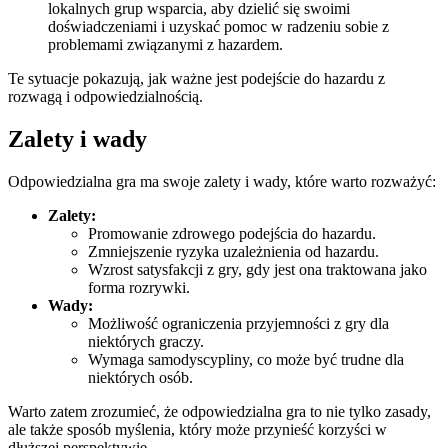
lokalnych grup wsparcia, aby dzielić się swoimi
doświadczeniami i uzyskać pomoc w radzeniu sobie z
problemami związanymi z hazardem.
Te sytuacje pokazują, jak ważne jest podejście do hazardu z
rozwagą i odpowiedzialnością.
Zalety i wady
Odpowiedzialna gra ma swoje zalety i wady, które warto rozważyć:
Zalety:
Promowanie zdrowego podejścia do hazardu.
Zmniejszenie ryzyka uzależnienia od hazardu.
Wzrost satysfakcji z gry, gdy jest ona traktowana jako
forma rozrywki.
Wady:
Możliwość ograniczenia przyjemności z gry dla
niektórych graczy.
Wymaga samodyscypliny, co może być trudne dla
niektórych osób.
Warto zatem zrozumieć, że odpowiedzialna gra to nie tylko zasady,
ale także sposób myślenia, który może przynieść korzyści w
dłuższej perspektywie.