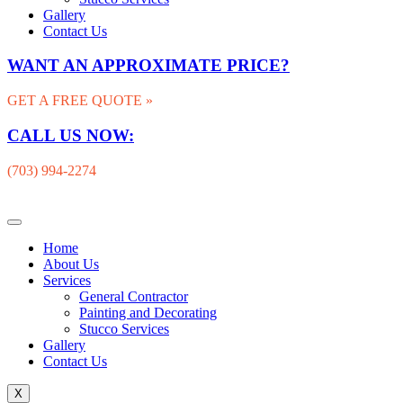
Gallery
Contact Us
WANT AN APPROXIMATE PRICE?
GET A FREE QUOTE »
CALL US NOW:
(703) 994-2274
Home
About Us
Services
General Contractor
Painting and Decorating
Stucco Services
Gallery
Contact Us
X