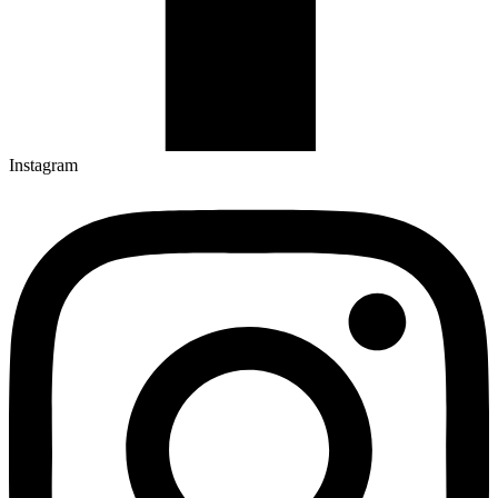
Instagram