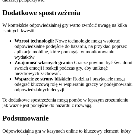
Dodatkowe spostrzeżenia
W kontekście odpowiedzialnej gry warto zwrócić uwagę na kilka
istotnych kwestii:
Wzrost technologii:
Nowe technologie mogą wspierać
odpowiedzialne podejście do hazardu, na przykład poprzez
aplikacje mobilne, które pomagają w monitorowaniu
wydatków.
Znajomość własnych granic:
Gracze powinni być świadomi
swoich emocji i reakcji podczas gry, aby uniknąć
niezdrowych zachowań.
Wsparcie ze strony bliskich:
Rodzina i przyjaciele mogą
odegrać kluczową rolę w wspieraniu graczy w podejmowaniu
odpowiedzialnych decyzji.
Te dodatkowe spostrzeżenia mogą pomóc w lepszym zrozumieniu,
jak ważne jest podejście do hazardu z rozwagą.
Podsumowanie
Odpowiedzialna gra w kasynach online to kluczowy element, który