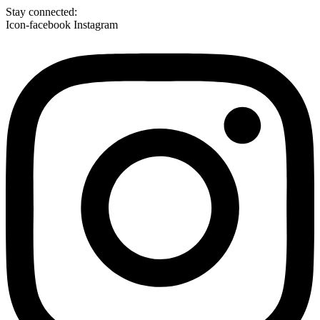
Skip
Stay connected:
to
Icon-facebook
Instagram
content