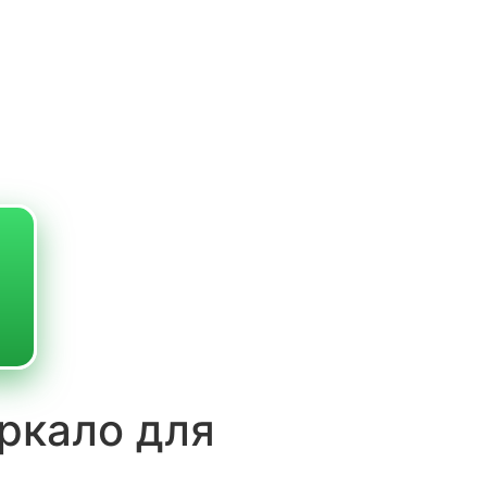
еркало для