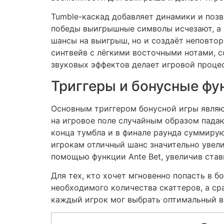
Tumble-каскад добавляет динамики и поз
победы выигрышные символы исчезают, а 
шансы на выигрыш, но и создаёт неповтор
синтвейв с лёгкими восточными нотами, с
звуковых эффектов делает игровой проце
Триггеры и бонусные фу
Основным триггером бонусной игры являю
на игровое поле случайным образом пада
конца тумбла и в финале раунда суммиру
игрокам отличный шанс значительно увели
помощью функции Ante Bet, увеличив став
Для тех, кто хочет мгновенно попасть в б
необходимого количества скаттеров, а ср
каждый игрок мог выбрать оптимальный ва