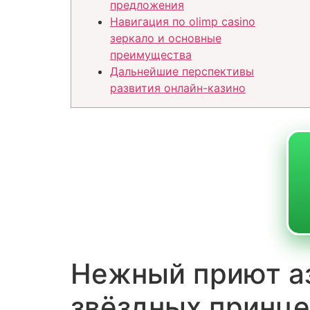
предложения
Навигация по olimp casino
зеркало и основные
преимущества
Дальнейшие перспективы
развития онлайн-казино
Нежный приют аза
звёздных принце