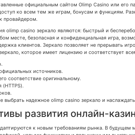
авленные официальным сайтом Olimp Casino или его п
доступ ко всем тем же играм, бонусам и функциям. Раз
к провайдером.
 olimp casino зеркало являются: быстрый и беспереб
бом месте, безопасная и конфиденциальная игра, воз
держка клиентов. Зеркало позволяет не прерывать игр
зеркало, которое имеет лицензию и соответствует все
.
 официальных источников.
его соответствие оригинальному.
 (HTTPS).
оков.
 выбрать надежное olimp casino зеркало и наслаждать
ивы развития онлайн-кази
адаптируются к новым требованиям рынка. В будущем 