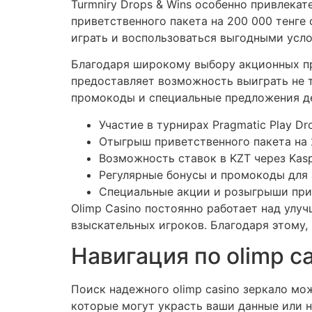
Turmniry Drops & Wins особенно привлекат
приветственного пакета на 200 000 тенге 
играть и воспользоваться выгодными усл
Благодаря широкому выбору акционных пр
предоставляет возможность выиграть не т
промокоды и специальные предложения де
Участие в турнирах Pragmatic Play D
Отыгрыш приветственного пакета на 
Возможность ставок в KZT через Kasp
Регулярные бонусы и промокоды для 
Специальные акции и розыгрыши при
Olimp Casino постоянно работает над улу
взыскательных игроков. Благодаря этому,
Навигация по olimp c
Поиск надежного olimp casino зеркало м
которые могут украсть ваши данные или н