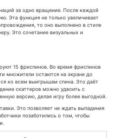
наций за одно вращение. После каждой
ю. Эта функция не только увеличивает
опровождения, то оно выполнено в стиле
еру. Это сочетание визуальных и
руют 15 фриспинов. Во время фриспинов
ти множители остаются на экране до
ся ко всем выигрышам спина. Это даёт
адение скаттеров можно удвоить с
енную версию, делая игру более выгодной.
 ставки. Это позволяет не ждать выпадения
аботчики позаботились о том, чтобы
и.