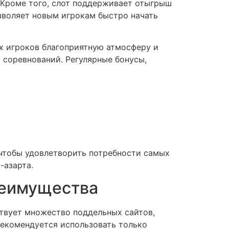
. Кроме того, слот поддерживает отыгрыш
озволяет новым игрокам быстро начать
х игроков благоприятную атмосферу и
 соревнований. Регулярные бонусы,
 чтобы удовлетворить потребности самых
-азарта.
преимущества
твует множество поддельных сайтов,
рекомендуется использовать только