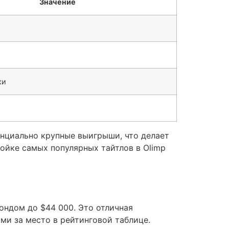
Значение
ки
енциально крупные выигрыши, что делает
ройке самых популярных тайтлов в Olimp
фондом до $44 000. Это отличная
ми за место в рейтинговой таблице.