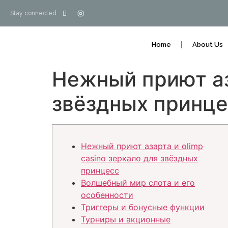
Stay connected:
Home
About Us
Нежный приют аза
звёздных принце
Нежный приют азарта и olimp
casino зеркало для звёздных
принцесс
Волшебный мир слота и его
особенности
Триггеры и бонусные функции
Турниры и акционные