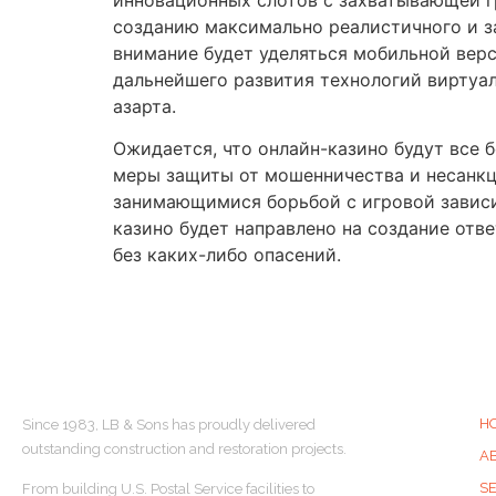
инновационных слотов с захватывающей 
созданию максимально реалистичного и з
внимание будет уделяться мобильной верс
дальнейшего развития технологий виртуал
азарта.
Ожидается, что онлайн-казино будут все 
меры защиты от мошенничества и несанкци
занимающимися борьбой с игровой зависи
казино будет направлено на создание отв
без каких-либо опасений.
ABOUT US
Q
H
Since 1983, LB & Sons has proudly delivered
outstanding construction and restoration projects.
A
S
From building U.S. Postal Service facilities to