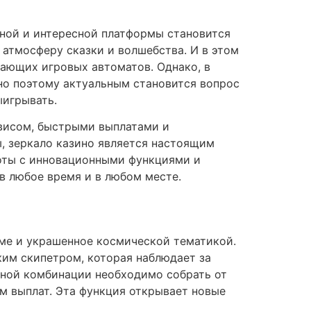
жной и интересной платформы становится
 атмосферу сказки и волшебства. И в этом
вающих игровых автоматов. Однако, в
но поэтому актуальным становится вопрос
ыигрывать.
рвисом, быстрыми выплатами и
ы, зеркало казино является настоящим
лоты с инновационными функциями и
в любое время и в любом месте.
име и украшенное космической тематикой.
ким скипетром, которая наблюдает за
шной комбинации необходимо собрать от
м выплат. Эта функция открывает новые