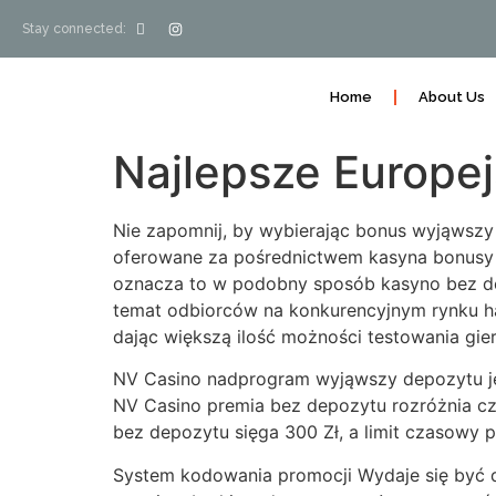
Stay connected:
Home
About Us
Najlepsze Europe
Nie zapomnij, by wybierając bonus wyjąwszy 
oferowane za pośrednictwem kasyna bonusy z 
oznacza to w podobny sposób kasyno bez dep
temat odbiorców na konkurencyjnym rynku ha
dając większą ilość możności testowania gier
NV Casino nadprogram wyjąwszy depozytu jes
NV Casino premia bez depozytu rozróżnia cz
bez depozytu sięga 300 Zł, a limit czasowy p
System kodowania promocji Wydaje się być 