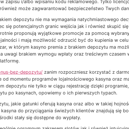
 zapisu i/albo wpisaniu kodu reklamowego. Tylko licenc
i również może zagwarantować bezpieczeństwo Twych dan
rakiem depozytu nie ma wymagania natychmiastowego de
ec się potencjalnych granic wejścia jak i również skupić się
okrotnie proponują wyjątkowe promocje za pomocą wybrany
jalności i mają możliwość odrzucić być do kupienia w celu 
szar, w którym kasyno premia z brakiem depozytu ma moż
a uwagi brakiem wymogu wpłaty oraz treściwym czasem wad
latformę.
bonus-bez-depozytu/
zanim rozpoczniesz korzystać z darmo
żne od momentu programów lojalnościowego kasyna oraz m
depozytu nie tylko w ciągu rejestrację dzięki programie,
ytu po kasynach, opowiemy o ich pierwszych typach.
u, jakie gatunki oferują kasyna oraz albo w takiej hojno
kasyna do przyciągania świeżych klientów znajdują się b
rodki stały się dostępne do wypłaty.
ególnie ogromnym zakresem slotów jak i również intuicyj