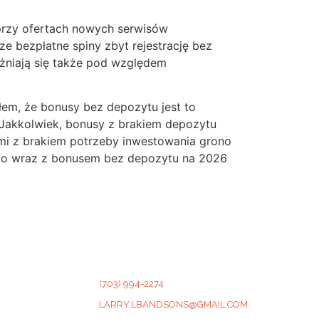
e przy ofertach nowych serwisów
e bezpłatne spiny zbyt rejestrację bez
óżniają się także pod względem
łem, że bonusy bez depozytu jest to
 Jakkolwiek, bonusy z brakiem depozytu
i z brakiem potrzeby inwestowania grono
ego wraz z bonusem bez depozytu na 2026
CONTACT
(703) 994-2274
LARRY.LBANDSONS@GMAIL.COM