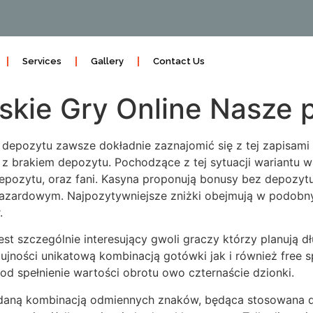
Services
Gallery
Contact Us
jskie Gry Online Nasze
depozytu zawsze dokładnie zaznajomić się z tej zapisami 
brakiem depozytu. Pochodzące z tej sytuacji wariantu wi
ozytu, oraz fani. Kasyna proponują bonusy bez depozytu
zardowym. Najpozytywniejsze zniżki obejmują w podobny 
.
t szczególnie interesujący gwoli graczy którzy planują 
ujności unikatową kombinacją gotówki jak i również free
od spełnienie wartości obrotu owo czternaście dzionki.
daną kombinacją odmiennych znaków, będąca stosowana do