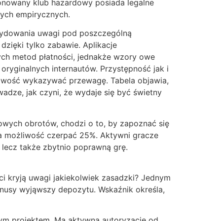
jonowany klub hazardowy posiada legalne
ych empirycznych.
cydowania uwagi pod poszczególną
 dzięki tylko zabawie. Aplikacje
ch metod płatności, jednakże wzory owe
oryginalnych internautów. Przystępność jak i
liwość wykazywać przewagę. Tabela objawia,
ze, jak czyni, że wydaje się być świetny
wych obrotów, chodzi o to, by zapoznać się
a możliwość czerpać 25%. Aktywni gracze
 lecz także zbytnio poprawną grę.
ści kryją uwagi jakiekolwiek zasadzki? Jednym
onusy wyjąwszy depozytu. Wskaźnik określa,
nym projektem. Ma aktywną autoryzację od