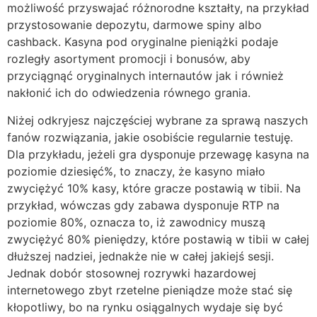
możliwość przyswajać różnorodne kształty, na przykład
przystosowanie depozytu, darmowe spiny albo
cashback. Kasyna pod oryginalne pieniążki podaje
rozległy asortyment promocji i bonusów, aby
przyciągnąć oryginalnych internautów jak i również
nakłonić ich do odwiedzenia równego grania.
Niżej odkryjesz najczęściej wybrane za sprawą naszych
fanów rozwiązania, jakie osobiście regularnie testuję.
Dla przykładu, jeżeli gra dysponuje przewagę kasyna na
poziomie dziesięć%, to znaczy, że kasyno miało
zwyciężyć 10% kasy, które gracze postawią w tibii. Na
przykład, wówczas gdy zabawa dysponuje RTP na
poziomie 80%, oznacza to, iż zawodnicy muszą
zwyciężyć 80% pieniędzy, które postawią w tibii w całej
dłuższej nadziei, jednakże nie w całej jakiejś sesji.
Jednak dobór stosownej rozrywki hazardowej
internetowego zbyt rzetelne pieniądze może stać się
kłopotliwy, bo na rynku osiągalnych wydaje się być