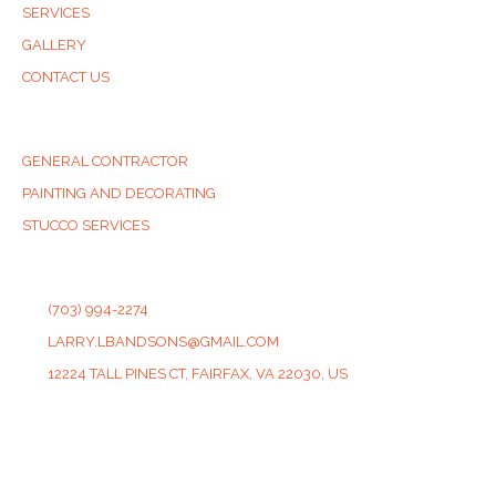
SERVICES
GALLERY
CONTACT US
SERVICES
GENERAL CONTRACTOR
PAINTING AND DECORATING
STUCCO SERVICES
CONTACT
(703) 994-2274
LARRY.LBANDSONS@GMAIL.COM
12224 TALL PINES CT, FAIRFAX, VA 22030, US