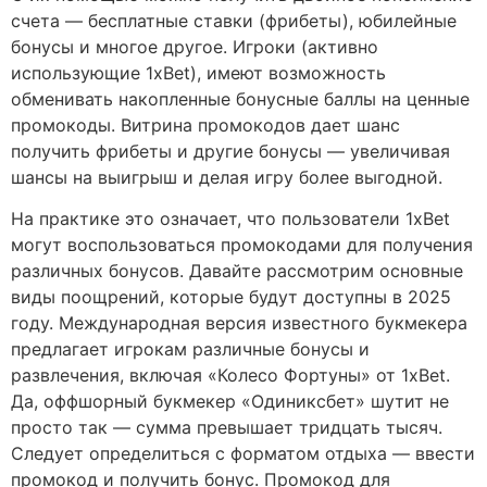
счета — бесплатные ставки (фрибеты), юбилейные
бонусы и многое другое. Игроки (активно
использующие 1xBet), имеют возможность
обменивать накопленные бонусные баллы на ценные
промокоды. Витрина промокодов дает шанс
получить фрибеты и другие бонусы — увеличивая
шансы на выигрыш и делая игру более выгодной.
На практике это означает, что пользователи 1xBet
могут воспользоваться промокодами для получения
различных бонусов. Давайте рассмотрим основные
виды поощрений, которые будут доступны в 2025
году. Международная версия известного букмекера
предлагает игрокам различные бонусы и
развлечения, включая «Колесо Фортуны» от 1xBet.
Да, оффшорный букмекер «Одиниксбет» шутит не
просто так — сумма превышает тридцать тысяч.
Следует определиться с форматом отдыха — ввести
промокод и получить бонус. Промокод для