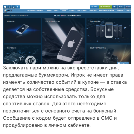
Заключать пари можно на экспресс-ставки дня,
предлагаемые букмекером. Игрок не имеет права
изменять количество событий в купоне — а ставка
делается на собственные средства. Бонусные
средства можно использовать только для
спортивных ставок. Для этого необходимо
переключиться с основного счета на бонусный.
Сообщение с кодом будет отправлено в СМС и
продублировано в личном кабинете.