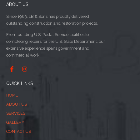
ABOUT US
Since 1983, LB & Sons has proudly delivered
outstanding construction and restoration projects.
From building U.S. Postal Service facilities to
completing repairs for the U.S. State Department, our
extensive experience spans government and
commercial work.
QUICK LINKS
HOME
ABOUT US
SERVICES
GALLERY
CONTACT US