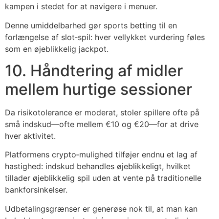
kampen i stedet for at navigere i menuer.
Denne umiddelbarhed gør sports betting til en
forlængelse af slot‑spil: hver vellykket vurdering føles
som en øjeblikkelig jackpot.
10. Håndtering af midler
mellem hurtige sessioner
Da risikotolerance er moderat, stoler spillere ofte på
små indskud—ofte mellem €10 og €20—for at drive
hver aktivitet.
Platformens crypto‑mulighed tilføjer endnu et lag af
hastighed: indskud behandles øjeblikkeligt, hvilket
tillader øjeblikkelig spil uden at vente på traditionelle
bankforsinkelser.
Udbetalingsgrænser er generøse nok til, at man kan