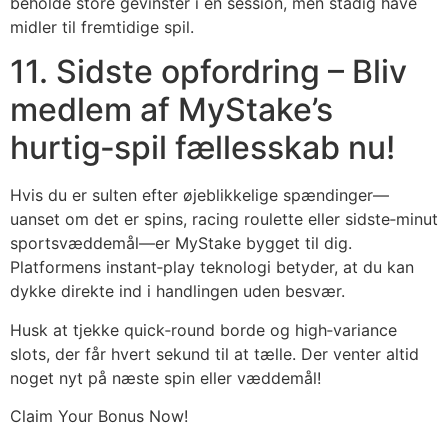
beholde store gevinster i én session, men stadig have
midler til fremtidige spil.
11. Sidste opfordring – Bliv
medlem af MyStake’s
hurtig‑spil fællesskab nu!
Hvis du er sulten efter øjeblikkelige spændinger—
uanset om det er spins, racing roulette eller sidste‑minut
sportsvæddemål—er MyStake bygget til dig.
Platformens instant‑play teknologi betyder, at du kan
dykke direkte ind i handlingen uden besvær.
Husk at tjekke quick‑round borde og high‑variance
slots, der får hvert sekund til at tælle. Der venter altid
noget nyt på næste spin eller væddemål!
Claim Your Bonus Now!