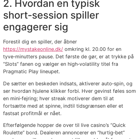
2. Hvordan en typisk
short‑session spiller
engagerer sig
Forestil dig en spiller, der åbner
https://mystakeonline.dk/
omkring kl. 20.00 for en
tyve‑minutters pause. Det første de gør, er at trykke på
“Slots” fanen og vælger en high‑volatility titel fra
Pragmatic Play lineupet.
De sætter en beskeden indsats, aktiverer auto‑spin, og
ser hvordan hjulene klikker forbi. Hver gevinst føles som
en mini‑fejring; hver streak motiverer dem til at
fortsætte med at spinne, indtil tidsgrænsen eller et
fastsat profitmål er nået.
Efterfølgende hopper de over til live casino’s “Quick
Roulette” bord. Dealeren annoncerer en “hurtig‑bet”