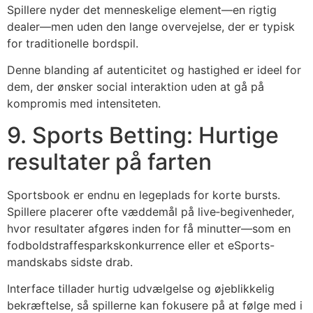
Spillere nyder det menneskelige element—en rigtig
dealer—men uden den lange overvejelse, der er typisk
for traditionelle bordspil.
Denne blanding af autenticitet og hastighed er ideel for
dem, der ønsker social interaktion uden at gå på
kompromis med intensiteten.
9. Sports Betting: Hurtige
resultater på farten
Sportsbook er endnu en legeplads for korte bursts.
Spillere placerer ofte væddemål på live‑begivenheder,
hvor resultater afgøres inden for få minutter—som en
fodboldstraffesparkskonkurrence eller et eSports-
mandskabs sidste drab.
Interface tillader hurtig udvælgelse og øjeblikkelig
bekræftelse, så spillerne kan fokusere på at følge med i