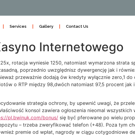
Services
Gallery
Contact Us
asyno Internetowego
 25x, rotacja wyniesie 1250, natomiast wymarzona strata s
zasadną, poprzednio uwzględnisz dywergencję jak i równi
nieważ przeważnie dodają ów kredyty wyłącznie zero,1 do
slotów o RTP między 98,dwóch natomiast 97,5 procent jak i
dowanie strategia ochrony, by upewnić uwagi, że przelewa
łaściwość konsol zawiera ogłoszenia nieomal wszystkich
ps://pl.bwinuk.com/bonus/
się być pferowane po wielu propo
epozytu – trzeba zweryfikować telefon (+48). Poza tym ch
ównież premie od wpłat, nagrody w ciągu cotygodniowe dep