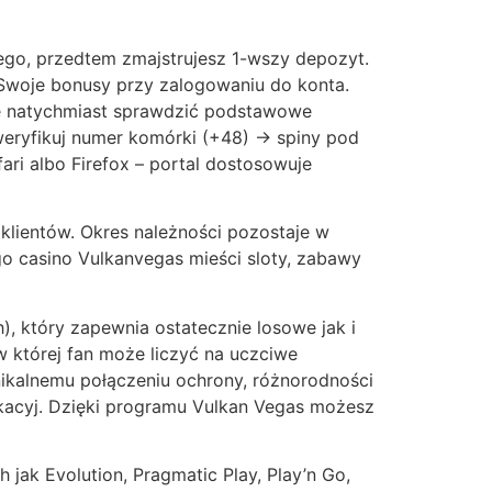
ego, przedtem zmajstrujesz 1-wszy depozyt.
 Swoje bonusy przy zalogowaniu do konta.
się natychmiast sprawdzić podstawowe
weryfikuj numer komórki (+48) → spiny pod
ri albo Firefox – portal dostosowuje
 klientów. Okres należności pozostaje w
ego casino Vulkanvegas mieści sloty, zabawy
, który zapewnia ostatecznie losowe jak i
w której fan może liczyć na uczciwe
nikalnemu połączeniu ochrony, różnorodności
fikacyj. Dzięki programu Vulkan Vegas możesz
 jak Evolution, Pragmatic Play, Play’n Go,