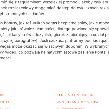
mić się z regulaminem wszelakiej promocji, ażeby całkie
hunek rozliczeniowy mogą mieć dostęp do cyklicznych rekl
ęt straconych nakładów.
 bonusy, jak też vulkan vegas bezpłatne spiny, jakie mo
ety jak i również ułomności, dlatego powinno się sprawdzi
ściej kasyno świadczy listę gierek zabierających udział prz
ną cyfrę paragrafów). Jeśli szukasz platformy pochodzące
kan Vegas może okazać się właściwym doborem. W wybrany
y wideo, co pozwala na natychmiastowe zasilenie konta. 
ności.
UICK LINKS
SERVICES
OME
GENERAL CONTRACTOR
BOUT US
PAINTING AND DECORATING