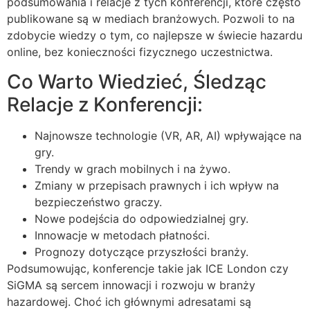
podsumowania i relacje z tych konferencji, które często
publikowane są w mediach branżowych. Pozwoli to na
zdobycie wiedzy o tym, co najlepsze w świecie hazardu
online, bez konieczności fizycznego uczestnictwa.
Co Warto Wiedzieć, Śledząc
Relacje z Konferencji:
Najnowsze technologie (VR, AR, AI) wpływające na
gry.
Trendy w grach mobilnych i na żywo.
Zmiany w przepisach prawnych i ich wpływ na
bezpieczeństwo graczy.
Nowe podejścia do odpowiedzialnej gry.
Innowacje w metodach płatności.
Prognozy dotyczące przyszłości branży.
Podsumowując, konferencje takie jak ICE London czy
SiGMA są sercem innowacji i rozwoju w branży
hazardowej. Choć ich głównymi adresatami są