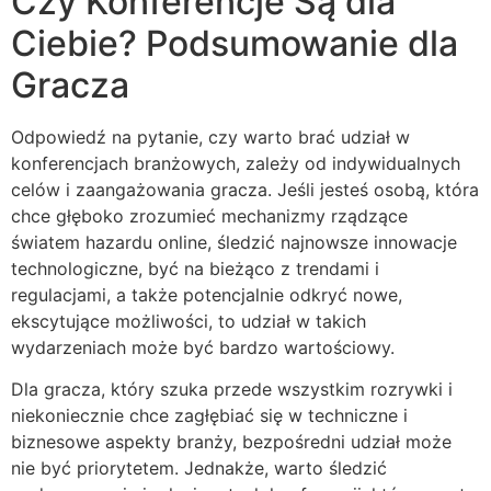
Czy Konferencje Są dla
Ciebie? Podsumowanie dla
Gracza
Odpowiedź na pytanie, czy warto brać udział w
konferencjach branżowych, zależy od indywidualnych
celów i zaangażowania gracza. Jeśli jesteś osobą, która
chce głęboko zrozumieć mechanizmy rządzące
światem hazardu online, śledzić najnowsze innowacje
technologiczne, być na bieżąco z trendami i
regulacjami, a także potencjalnie odkryć nowe,
ekscytujące możliwości, to udział w takich
wydarzeniach może być bardzo wartościowy.
Dla gracza, który szuka przede wszystkim rozrywki i
niekoniecznie chce zagłębiać się w techniczne i
biznesowe aspekty branży, bezpośredni udział może
nie być priorytetem. Jednakże, warto śledzić