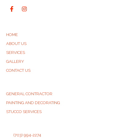
QUICK LINKS
HOME
ABOUT US
SERVICES
GALLERY
CONTACT US
SERVICES
GENERAL CONTRACTOR
PAINTING AND DECORATING
STUCCO SERVICES
CONTACT
(703) 994-2274