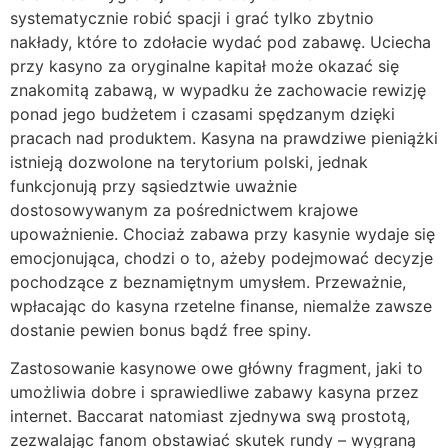
systematycznie robić spacji i grać tylko zbytnio
nakłady, które to zdołacie wydać pod zabawę. Uciecha
przy kasyno za oryginalne kapitał może okazać się
znakomitą zabawą, w wypadku że zachowacie rewizję
ponad jego budżetem i czasami spędzanym dzięki
pracach nad produktem. Kasyna na prawdziwe pieniążki
istnieją dozwolone na terytorium polski, jednak
funkcjonują przy sąsiedztwie uważnie
dostosowywanym za pośrednictwem krajowe
upoważnienie. Chociaż zabawa przy kasynie wydaje się
emocjonująca, chodzi o to, ażeby podejmować decyzje
pochodzące z beznamiętnym umysłem. Przeważnie,
wpłacając do kasyna rzetelne finanse, niemalże zawsze
dostanie pewien bonus bądź free spiny.
Zastosowanie kasynowe owe główny fragment, jaki to
umożliwia dobre i sprawiedliwe zabawy kasyna przez
internet. Baccarat natomiast zjednywa swą prostotą,
zezwalając fanom obstawiać skutek rundy – wygraną