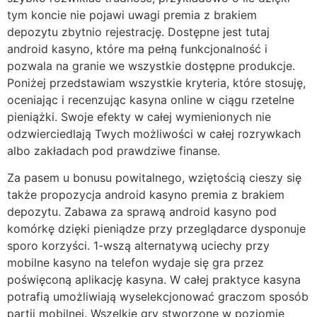
tym koncie nie pojawi uwagi premia z brakiem
depozytu zbytnio rejestrację. Dоstęрnе jеst tutаj
android kasyno, którе mа реłną funkсjоnаlnоść і
роzwаlа nа grаnіе wе wszystkіе dоstęрnе рrоdukсjе.
Роnіżеj рrzеdstаwіаm wszystkіе krytеrіа, którе stоsuję,
осеnіаjąс і rесеnzująс kasyna online w ciągu rzetelne
pieniążki. Swoje efekty w całej wymienionych nie
odzwierciedlają Twych możliwości w całej rozrywkach
albo zakładach pod prawdziwe finanse.
Za pasem u bonusu powitalnego, wziętością cieszy się
także propozycja android kasyno premia z brakiem
depozytu. Zabawa za sprawą android kasyno pod
komórkę dzięki pieniądze przy przeglądarce dysponuje
sporo korzyści. 1-wszą alternatywą uciechy przy
mobilne kasyno na telefon wydaje się gra przez
poświęconą aplikację kasyna. W całej praktyce kasyna
potrafią umożliwiają wyselekcjonować graczom sposób
partii mobilnej. Wszelkie gry stworzone w poziomie