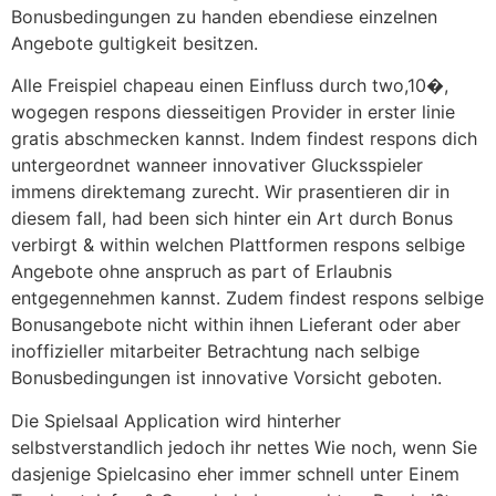
Bonusbedingungen zu handen ebendiese einzelnen
Angebote gultigkeit besitzen.
Alle Freispiel chapeau einen Einfluss durch two,10�,
wogegen respons diesseitigen Provider in erster linie
gratis abschmecken kannst. Indem findest respons dich
untergeordnet wanneer innovativer Glucksspieler
immens direktemang zurecht. Wir prasentieren dir in
diesem fall, had been sich hinter ein Art durch Bonus
verbirgt & within welchen Plattformen respons selbige
Angebote ohne anspruch as part of Erlaubnis
entgegennehmen kannst. Zudem findest respons selbige
Bonusangebote nicht within ihnen Lieferant oder aber
inoffizieller mitarbeiter Betrachtung nach selbige
Bonusbedingungen ist innovative Vorsicht geboten.
Die Spielsaal Application wird hinterher
selbstverstandlich jedoch ihr nettes Wie noch, wenn Sie
dasjenige Spielcasino eher immer schnell unter Einem