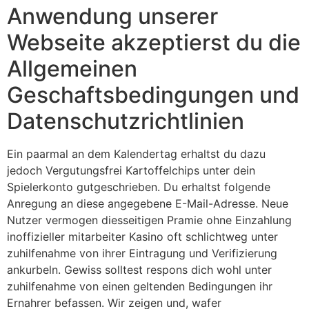
Anwendung unserer
Webseite akzeptierst du die
Allgemeinen
Geschaftsbedingungen und
Datenschutzrichtlinien
Ein paarmal an dem Kalendertag erhaltst du dazu
jedoch Vergutungsfrei Kartoffelchips unter dein
Spielerkonto gutgeschrieben. Du erhaltst folgende
Anregung an diese angegebene E-Mail-Adresse. Neue
Nutzer vermogen diesseitigen Pramie ohne Einzahlung
inoffizieller mitarbeiter Kasino oft schlichtweg unter
zuhilfenahme von ihrer Eintragung und Verifizierung
ankurbeln. Gewiss solltest respons dich wohl unter
zuhilfenahme von einen geltenden Bedingungen ihr
Ernahrer befassen. Wir zeigen und, wafer