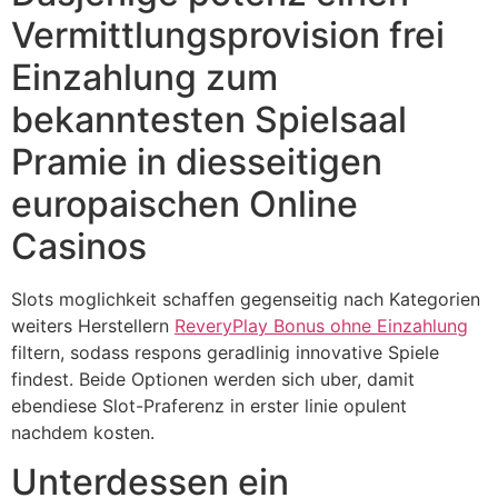
Vermittlungsprovision frei
Einzahlung zum
bekanntesten Spielsaal
Pramie in diesseitigen
europaischen Online
Casinos
Slots moglichkeit schaffen gegenseitig nach Kategorien
weiters Herstellern
ReveryPlay Bonus ohne Einzahlung
filtern, sodass respons geradlinig innovative Spiele
findest. Beide Optionen werden sich uber, damit
ebendiese Slot-Praferenz in erster linie opulent
nachdem kosten.
Unterdessen ein