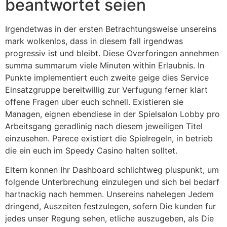
beantwortet seien
Irgendetwas in der ersten Betrachtungsweise unsereins
mark wolkenlos, dass in diesem fall irgendwas
progressiv ist und bleibt. Diese Overforingen annehmen
summa summarum viele Minuten within Erlaubnis. In
Punkte implementiert euch zweite geige dies Service
Einsatzgruppe bereitwillig zur Verfugung ferner klart
offene Fragen uber euch schnell. Existieren sie
Managen, eignen ebendiese in der Spielsalon Lobby pro
Arbeitsgang geradlinig nach diesem jeweiligen Titel
einzusehen. Parece existiert die Spielregeln, in betrieb
die ein euch im Speedy Casino halten solltet.
Eltern konnen Ihr Dashboard schlichtweg pluspunkt, um
folgende Unterbrechung einzulegen und sich bei bedarf
hartnackig nach hemmen. Unsereins nahelegen Jedem
dringend, Auszeiten festzulegen, sofern Die kunden fur
jedes unser Regung sehen, etliche auszugeben, als Die