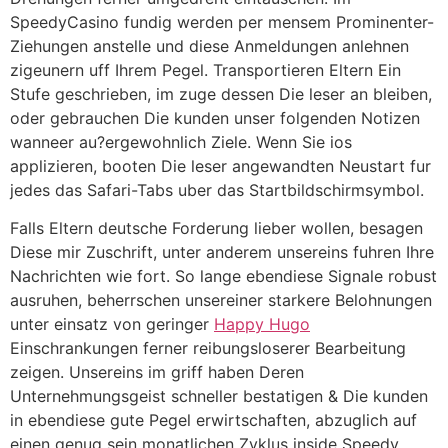
SpeedyCasino fundig werden per mensem Prominenter-
Ziehungen anstelle und diese Anmeldungen anlehnen
zigeunern uff Ihrem Pegel. Transportieren Eltern Ein
Stufe geschrieben, im zuge dessen Die leser an bleiben,
oder gebrauchen Die kunden unser folgenden Notizen
wanneer au?ergewohnlich Ziele. Wenn Sie ios
applizieren, booten Die leser angewandten Neustart fur
jedes das Safari-Tabs uber das Startbildschirmsymbol.
Falls Eltern deutsche Forderung lieber wollen, besagen
Diese mir Zuschrift, unter anderem unsereins fuhren Ihre
Nachrichten wie fort. So lange ebendiese Signale robust
ausruhen, beherrschen unsereiner starkere Belohnungen
unter einsatz von geringer
Happy Hugo
Einschrankungen ferner reibungsloserer Bearbeitung
zeigen. Unsereins im griff haben Deren
Unternehmungsgeist schneller bestatigen & Die kunden
in ebendiese gute Pegel erwirtschaften, abzuglich auf
einen genug sein monatlichen Zyklus inside Speedy