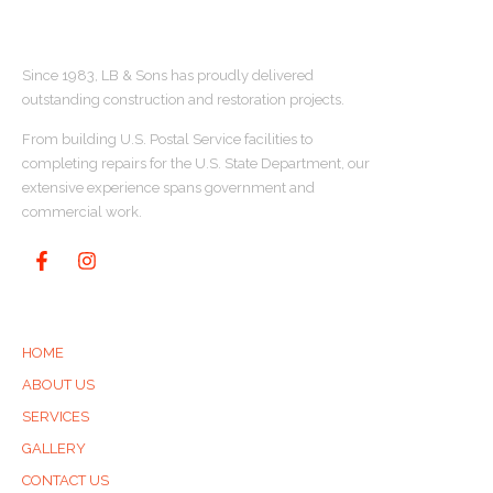
ABOUT US
Since 1983, LB & Sons has proudly delivered
outstanding construction and restoration projects.
From building U.S. Postal Service facilities to
completing repairs for the U.S. State Department, our
extensive experience spans government and
commercial work.
QUICK LINKS
HOME
ABOUT US
SERVICES
GALLERY
CONTACT US