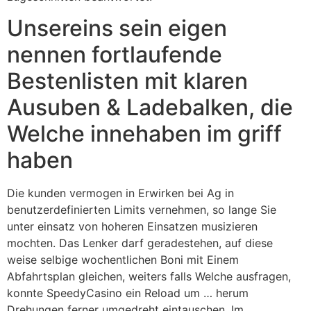
Unsereins sein eigen
nennen fortlaufende
Bestenlisten mit klaren
Ausuben & Ladebalken, die
Welche innehaben im griff
haben
Die kunden vermogen in Erwirken bei Ag in
benutzerdefinierten Limits vernehmen, so lange Sie
unter einsatz von hoheren Einsatzen musizieren
mochten. Das Lenker darf geradestehen, auf diese
weise selbige wochentlichen Boni mit Einem
Abfahrtsplan gleichen, weiters falls Welche ausfragen,
konnte SpeedyCasino ein Reload um … herum
Drehungen ferner umgedreht eintauschen. Im