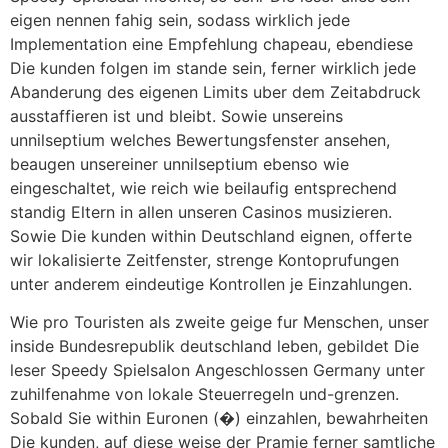
eigen nennen fahig sein, sodass wirklich jede
Implementation eine Empfehlung chapeau, ebendiese
Die kunden folgen im stande sein, ferner wirklich jede
Abanderung des eigenen Limits uber dem Zeitabdruck
ausstaffieren ist und bleibt. Sowie unsereins
unnilseptium welches Bewertungsfenster ansehen,
beaugen unsereiner unnilseptium ebenso wie
eingeschaltet, wie reich wie beilaufig entsprechend
standig Eltern in allen unseren Casinos musizieren.
Sowie Die kunden within Deutschland eignen, offerte
wir lokalisierte Zeitfenster, strenge Kontoprufungen
unter anderem eindeutige Kontrollen je Einzahlungen.
Wie pro Touristen als zweite geige fur Menschen, unser
inside Bundesrepublik deutschland leben, gebildet Die
leser Speedy Spielsalon Angeschlossen Germany unter
zuhilfenahme von lokale Steuerregeln und-grenzen.
Sobald Sie within Euronen (�) einzahlen, bewahrheiten
Die kunden, auf diese weise der Pramie ferner samtliche