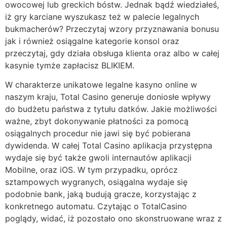
owocowej lub greckich bóstw. Jednak bądź wiedziałeś,
iż gry karciane wyszukasz też w palecie legalnych
bukmacherów? Przeczytaj wzory przyznawania bonusu
jak i również osiągalne kategorie konsol oraz
przeczytaj, gdy działa obsługa klienta oraz albo w całej
kasynie tymże zapłacisz BLIKIEM.
W charakterze unikatowe legalne kasyno online w
naszym kraju, Total Casino generuje doniosłe wpływy
do budżetu państwa z tytułu datków. Jakie możliwości
ważne, zbyt dokonywanie płatności za pomocą
osiągalnych procedur nie jawi się być pobierana
dywidenda. W całej Total Casino aplikacja przystępna
wydaje się być także gwoli internautów aplikacji
Mobilne, oraz iOS. W tym przypadku, oprócz
sztampowych wygranych, osiągalna wydaje się
podobnie bank, jaką budują gracze, korzystając z
konkretnego automatu. Czytając o TotalCasino
poglądy, widać, iż pozostało ono skonstruowane wraz z