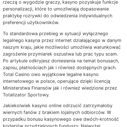
rzeczą o wygodzie graczy, kasyno pozyskuje funkcje
personalizacji, które to umozliwiają dopasowanie
praktykę rozrywki do odwiedzenia indywidualnych
preferencji użytkowników.
To standardowa przebieg w sytuacji wyłącznego
legalnego kasyna przez internet działającego w danym
naszym kraju, jakie możliwości umożliwia warunkować
zagrożenie przymiarek oszustwa lub prac typu scam.
Po artykule odkryjesz doniesienia na temat bonusach,
zapisu, płatnościach jak i również dostępnych grach.
Total Casino owo wyjątkowe legalne kasyno
internetowego w polsce, operujące dzięki licencją
Ministerstwa Finansów jak i również wiedzione przez
Totalizator Sportowy.
Jakiekolwiek kasyno online odrzucić zatrzymałoby
wiernych fanów z brakiem lojalnych odbiorców. W
przypadku bonusu kasynowego owe dwóch-krotność
kryteriów przydzielonych funduszy. Najwyżej