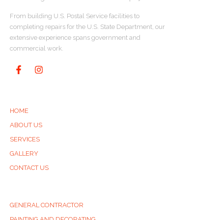
From building U.S. Postal Service facilities to
completing repairs for the U.S. State Department, our
extensive experience spans government and
commercial work.
QUICK LINKS
HOME
ABOUT US
SERVICES
GALLERY
CONTACT US
SERVICES
GENERAL CONTRACTOR
PAINTING AND DECORATING