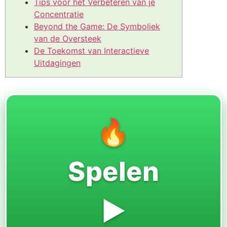
Tips voor het Verbeteren van je
Concentratie
Beyond the Game: De Symboliek
van de Oversteek
De Toekomst van Interactieve
Uitdagingen
🔥
Spelen
▶️