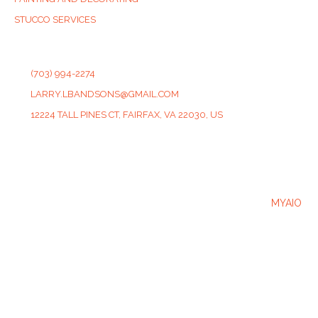
STUCCO SERVICES
CONTACT
(703) 994-2274
LARRY.LBANDSONS@GMAIL.COM
12224 TALL PINES CT, FAIRFAX, VA 22030, US
2025 © LB & SONS Website Developed & Powered by
MYAIO