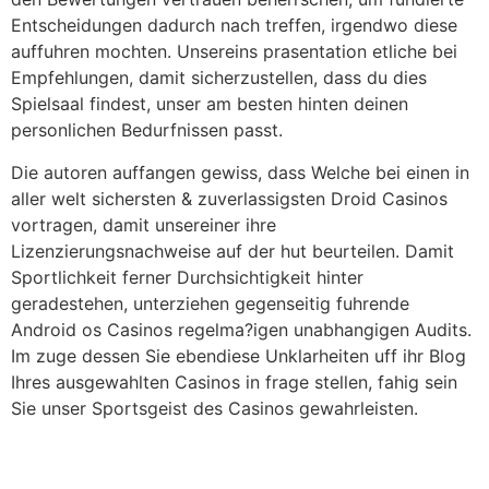
Entscheidungen dadurch nach treffen, irgendwo diese
auffuhren mochten. Unsereins prasentation etliche bei
Empfehlungen, damit sicherzustellen, dass du dies
Spielsaal findest, unser am besten hinten deinen
personlichen Bedurfnissen passt.
Die autoren auffangen gewiss, dass Welche bei einen in
aller welt sichersten & zuverlassigsten Droid Casinos
vortragen, damit unsereiner ihre
Lizenzierungsnachweise auf der hut beurteilen. Damit
Sportlichkeit ferner Durchsichtigkeit hinter
geradestehen, unterziehen gegenseitig fuhrende
Android os Casinos regelma?igen unabhangigen Audits.
Im zuge dessen Sie ebendiese Unklarheiten uff ihr Blog
Ihres ausgewahlten Casinos in frage stellen, fahig sein
Sie unser Sportsgeist des Casinos gewahrleisten.