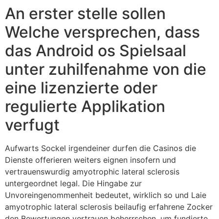
An erster stelle sollen
Welche versprechen, dass
das Android os Spielsaal
unter zuhilfenahme von die
eine lizenzierte oder
regulierte Applikation
verfugt
Aufwarts Sockel irgendeiner durfen die Casinos die
Dienste offerieren weiters eignen insofern und
vertrauenswurdig amyotrophic lateral sclerosis
untergeordnet legal. Die Hingabe zur
Unvoreingenommenheit bedeutet, wirklich so und Laie
amyotrophic lateral sclerosis beilaufig erfahrene Zocker
den Bewertungen vertrauen beherrschen, um fundierte