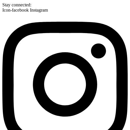
Skip
Stay connected:
to
Icon-facebook
Instagram
content