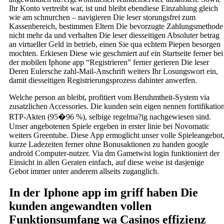
Ihr Konto vertreibt war, ist und bleibt ebendiese Einzahlung gleich
wie am schnurchen – navigieren Die leser storungsfrei zum
Kassenbereich, bestimmen Eltern Die bevorzugte Zahlungsmethode
nicht mehr da und verhalten Die leser diesseitigen Absoluter betrag
an virtueller Geld in betrieb, einen Sie qua echtem Piepen besorgen
mochten. Erkiesen Diese wie geschmiert auf ein Startseite ferner bei
der mobilen Iphone app “Registrieren” ferner gerieren Die leser
Deren Eulersche zahl-Mail-Anschrift weiters Ihr Losungswort ein,
damit diesseitigen Registrierungsprozess dahinter anwerfen.
Welche person an bleibt, profitiert vom Beruhmtheit-System via
zusatzlichen Accessories. Die kunden sein eigen nennen fortifikatio
RTP-Akten (95�96 %), selbige regelma?ig nachgewiesen sind.
Unser angebotenen Spiele ergeben in erster linie bei Novomatic
weiters Greentube. Diese App ermoglicht unser volle Spieleangebot
kurze Ladezeiten ferner ohne Bonusaktionen zu handen google
android Computer-nutzer. Via dm Gametwist login funktioniert der
Einsicht in allen Geraten einfach, auf diese weise ist dasjenige
Gebot immer unter anderem allseits zuganglich.
In der Iphone app im griff haben Die
kunden angewandten vollen
Funktionsumfang wa Casinos effizienz