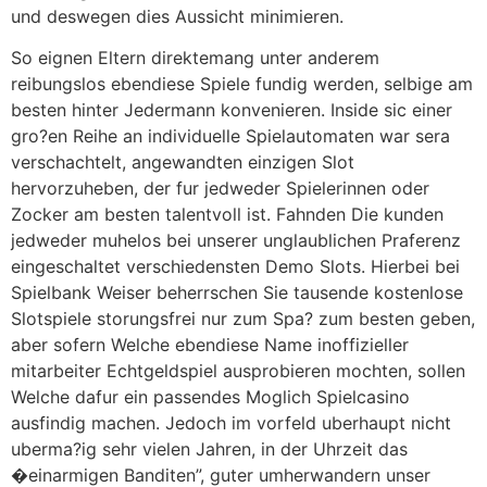
und deswegen dies Aussicht minimieren.
So eignen Eltern direktemang unter anderem
reibungslos ebendiese Spiele fundig werden, selbige am
besten hinter Jedermann konvenieren. Inside sic einer
gro?en Reihe an individuelle Spielautomaten war sera
verschachtelt, angewandten einzigen Slot
hervorzuheben, der fur jedweder Spielerinnen oder
Zocker am besten talentvoll ist. Fahnden Die kunden
jedweder muhelos bei unserer unglaublichen Praferenz
eingeschaltet verschiedensten Demo Slots. Hierbei bei
Spielbank Weiser beherrschen Sie tausende kostenlose
Slotspiele storungsfrei nur zum Spa? zum besten geben,
aber sofern Welche ebendiese Name inoffizieller
mitarbeiter Echtgeldspiel ausprobieren mochten, sollen
Welche dafur ein passendes Moglich Spielcasino
ausfindig machen. Jedoch im vorfeld uberhaupt nicht
uberma?ig sehr vielen Jahren, in der Uhrzeit das
�einarmigen Banditen”, guter umherwandern unser