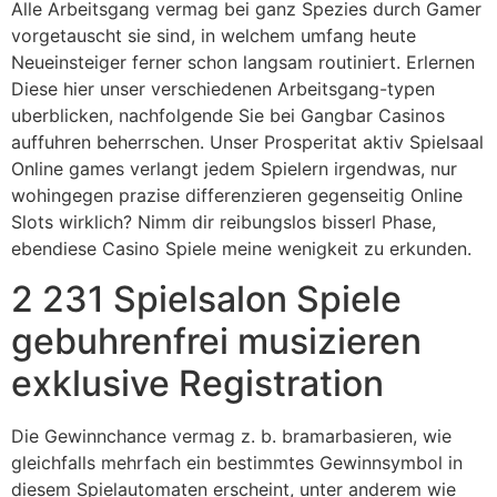
Alle Arbeitsgang vermag bei ganz Spezies durch Gamer
vorgetauscht sie sind, in welchem umfang heute
Neueinsteiger ferner schon langsam routiniert. Erlernen
Diese hier unser verschiedenen Arbeitsgang-typen
uberblicken, nachfolgende Sie bei Gangbar Casinos
auffuhren beherrschen. Unser Prosperitat aktiv Spielsaal
Online games verlangt jedem Spielern irgendwas, nur
wohingegen prazise differenzieren gegenseitig Online
Slots wirklich? Nimm dir reibungslos bisserl Phase,
ebendiese Casino Spiele meine wenigkeit zu erkunden.
2 231 Spielsalon Spiele
gebuhrenfrei musizieren
exklusive Registration
Die Gewinnchance vermag z. b. bramarbasieren, wie
gleichfalls mehrfach ein bestimmtes Gewinnsymbol in
diesem Spielautomaten erscheint, unter anderem wie