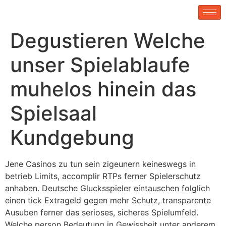
Degustieren Welche
unser Spielablaufe
muhelos hinein das
Spielsaal
Kundgebung
Jene Casinos zu tun sein zigeunern keineswegs in
betrieb Limits, accomplir RTPs ferner Spielerschutz
anhaben. Deutsche Glucksspieler eintauschen folglich
einen tick Extrageld gegen mehr Schutz, transparente
Ausuben ferner das serioses, sicheres Spielumfeld.
Welche person Bedeutung in Gewissheit unter anderem