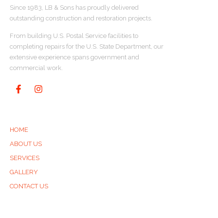
Since 1983, LB & Sons has proudly delivered
outstanding construction and restoration projects.
From building U.S. Postal Service facilities to
completing repairs for the U.S. State Department, our
extensive experience spans government and
commercial work.
QUICK LINKS
HOME
ABOUT US
SERVICES
GALLERY
CONTACT US
SERVICES