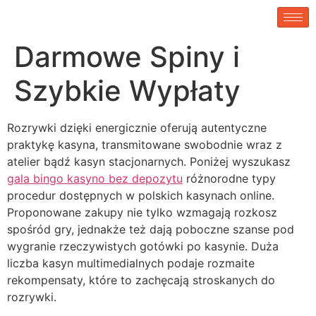
Darmowe Spiny i
Szybkie Wypłaty
Rozrywki dzięki energicznie oferują autentyczne
praktykę kasyna, transmitowane swobodnie wraz z
atelier bądź kasyn stacjonarnych. Poniżej wyszukasz
gala bingo kasyno bez depozytu
różnorodne typy
procedur dostępnych w polskich kasynach online.
Proponowane zakupy nie tylko wzmagają rozkosz
spośród gry, jednakże też dają poboczne szanse pod
wygranie rzeczywistych gotówki po kasynie. Duża
liczba kasyn multimedialnych podaje rozmaite
rekompensaty, które to zachęcają stroskanych do
rozrywki.