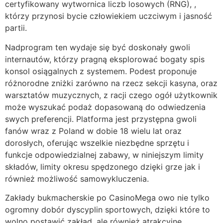
certyfikowany wytwornica liczb losowych (RNG), ,
którzy przynosi bycie człowiekiem uczciwym i jasność
partii.
Nadprogram ten wydaje się być doskonały gwoli
internautów, którzy pragną eksplorować bogaty spis
konsol osiągalnych z systemem. Podest proponuje
różnorodne zniżki zarówno na rzecz sekcji kasyna, oraz
warsztatów muzycznych, z racji czego ogół użytkownik
może wyszukać podaż dopasowaną do odwiedzenia
swych preferencji. Platforma jest przystępna gwoli
fanów wraz z Poland w dobie 18 wielu lat oraz
dorosłych, oferując wszelkie niezbędne sprzętu i
funkcje odpowiedzialnej zabawy, w niniejszym limity
składów, limity okresu spędzonego dzięki grze jak i
również możliwość samowykluczenia.
Zakłady bukmacherskie po CasinoMega owo nie tylko
ogromny dobór dyscyplin sportowych, dzięki które to
wolno postawić zakład, ale również atrakcyjne