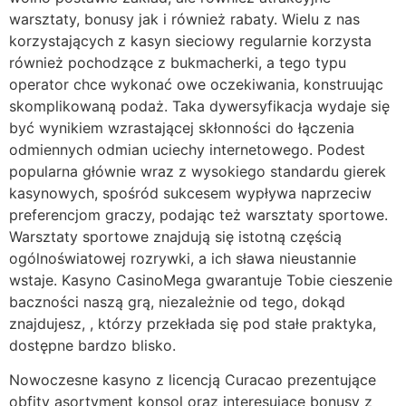
warsztaty, bonusy jak i również rabaty. Wielu z nas
korzystających z kasyn sieciowy regularnie korzysta
również pochodzące z bukmacherki, a tego typu
operator chce wykonać owe oczekiwania, konstruując
skomplikowaną podaż. Taka dywersyfikacja wydaje się
być wynikiem wzrastającej skłonności do łączenia
odmiennych odmian uciechy internetowego. Podest
popularna głównie wraz z wysokiego standardu gierek
kasynowych, spośród sukcesem wypływa naprzeciw
preferencjom graczy, podając też warsztaty sportowe.
Warsztaty sportowe znajdują się istotną częścią
ogólnoświatowej rozrywki, a ich sława nieustannie
wstaje. Kasyno CasinoMega gwarantuje Tobie cieszenie
baczności naszą grą, niezależnie od tego, dokąd
znajdujesz, , którzy przekłada się pod stałe praktyka,
dostępne bardzo blisko.
Nowoczesne kasyno z licencją Curacao prezentujące
obfity asortyment konsol oraz interesujące bonusy z