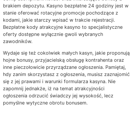
brakiem depozytu. Kasyno bezpłatne 24 godziny jest w
stanie oferować rotacyjne promocje pochodzące z
kodami, jakie starczy wpisać w trakcie rejestracji.
Bezpłatne kody atrakcyjne kasyno to specjalistyczne
oferty dostępne wyłącznie gwoli wybranych
zawodników.
Wydaje się też cokolwiek małych kasyn, jakie proponują
hojne bonusy, przyjacielską obsługę kontrahenta oraz
inne pieczołowicie przyrządzane ogłoszenia. Pamiętaj,
hdy zanim skorzystasz z ogłoszenia, musisz zaznajomić
się z jej prawami i warunki formularza kasyna. Nie
zapomnij jednakże, iż na temat atrakcyjności
ogłoszenia odrzucić świadczy jej wysokość, lecz
pomyślne wytyczne obrotu bonusem.