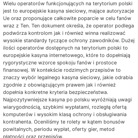
Wielu operatorów funkcjonujących na terytorium polski
jest to europejskie kasyna sieciowy, mające autoryzacje
Ue oraz proponujące całkowite poparcie w celu fanów
wraz z Ten. Ten dokument określa, że operator podlega
podwórza kontrolom jak i również winna realizować
wysokie standardy tyczące ochrony zawodników. Dużej
ilości operatorów dostępnych na terytorium polski to
europejskie kasyna internetowego, które to dopełniają
rygorystyczne wzorce spokoju fanów i prostoce
finansowej. W kontekście rodzimych przepisów to
znaczy wybór legalnego kasyna sieciowy, jakie odrabia
zgodnie z obowiązującym prawem jak i również
dopełnia konkretne kryteria bezpieczeństwa.
Najpozytywniejsze kasyna po polsku wyróżniają uwagi
wiarygodnością, szybkimi wypłatami, rozległą ofertą
komputerów i wysokim klasą ochrony i obsługiwania
kontrahenta. Oceniliśmy te rolety w kątem bonusów
powitalnych, periodu wypłat, oferty gier, metod
płatności oraz przepisów.