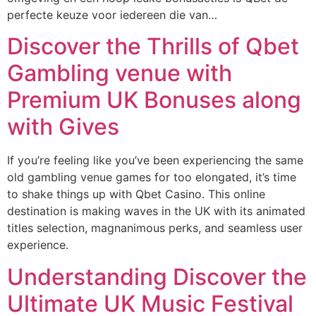
perfecte keuze voor iedereen die van…
Discover the Thrills of Qbet
Gambling venue with
Premium UK Bonuses along
with Gives
If you’re feeling like you’ve been experiencing the same
old gambling venue games for too elongated, it’s time
to shake things up with Qbet Casino. This online
destination is making waves in the UK with its animated
titles selection, magnanimous perks, and seamless user
experience.
Understanding Discover the
Ultimate UK Music Festival