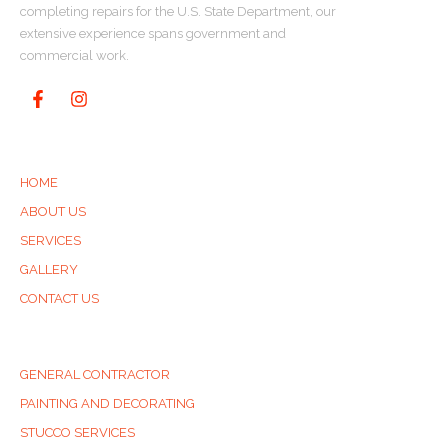
completing repairs for the U.S. State Department, our
extensive experience spans government and
commercial work.
QUICK LINKS
HOME
ABOUT US
SERVICES
GALLERY
CONTACT US
SERVICES
GENERAL CONTRACTOR
PAINTING AND DECORATING
STUCCO SERVICES