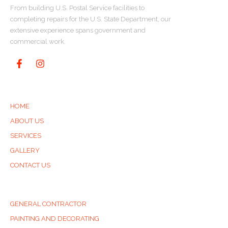
From building U.S. Postal Service facilities to
completing repairs for the U.S. State Department, our
extensive experience spans government and
commercial work.
QUICK LINKS
HOME
ABOUT US
SERVICES
GALLERY
CONTACT US
SERVICES
GENERAL CONTRACTOR
PAINTING AND DECORATING