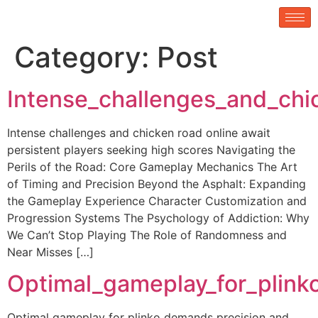
Category:
Post
Intense_challenges_and_chi
Intense challenges and chicken road online await
persistent players seeking high scores Navigating the
Perils of the Road: Core Gameplay Mechanics The Art
of Timing and Precision Beyond the Asphalt: Expanding
the Gameplay Experience Character Customization and
Progression Systems The Psychology of Addiction: Why
We Can’t Stop Playing The Role of Randomness and
Near Misses […]
Optimal_gameplay_for_plink
Optimal gameplay for plinko demands precision and