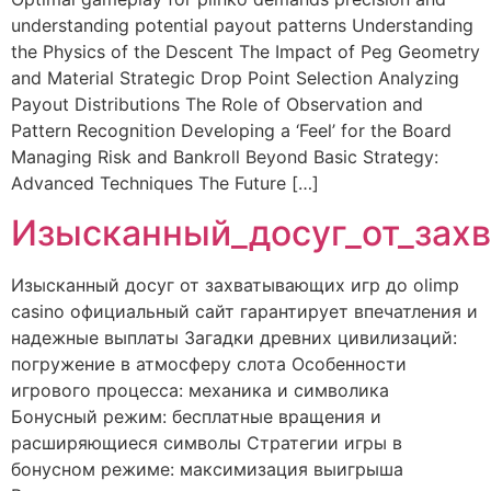
understanding potential payout patterns Understanding
the Physics of the Descent The Impact of Peg Geometry
and Material Strategic Drop Point Selection Analyzing
Payout Distributions The Role of Observation and
Pattern Recognition Developing a ‘Feel’ for the Board
Managing Risk and Bankroll Beyond Basic Strategy:
Advanced Techniques The Future […]
Изысканный_досуг_от_зах
Изысканный досуг от захватывающих игр до olimp
casino официальный сайт гарантирует впечатления и
надежные выплаты Загадки древних цивилизаций:
погружение в атмосферу слота Особенности
игрового процесса: механика и символика
Бонусный режим: бесплатные вращения и
расширяющиеся символы Стратегии игры в
бонусном режиме: максимизация выигрыша