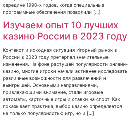
середине 1990-х годов, когда специальные
программные обеспечения позволили […]
Изучаем опыт 10 лучших
казино России в 2023 году
Контекст и исходная ситуация Игорный рынок в
России в 2023 году претерпел значительные
изменения. На фоне растущей популярности онлайн-
казино, многие игроки начали активнее исследовать
различные возможности для развлечений и
выигрышей. Основными направлениями,
привлекающими внимание, стали игровые
автоматы, карточные игры и ставки на спорт. Как
показывает практика, выбор казино определяется
не только популярностью игр, но и […]