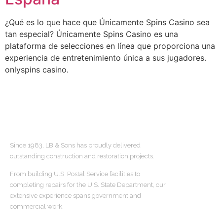
¿Qué es lo que hace que Únicamente Spins Casino sea
tan especial? Únicamente Spins Casino es una
plataforma de selecciones en línea que proporciona una
experiencia de entretenimiento única a sus jugadores.
onlyspins casino.
ABOUT US
Since 1983, LB & Sons has proudly delivered
outstanding construction and restoration projects.
From building U.S. Postal Service facilities to
completing repairs for the U.S. State Department, our
extensive experience spans government and
commercial work.