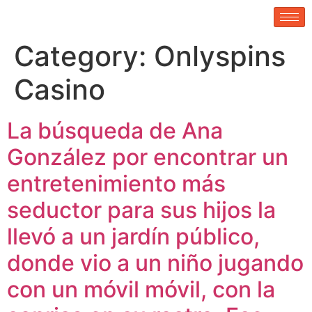
Category:
Onlyspins
Casino
La búsqueda de Ana
González por encontrar un
entretenimiento más
seductor para sus hijos la
llevó a un jardín público,
donde vio a un niño jugando
con un móvil móvil, con la