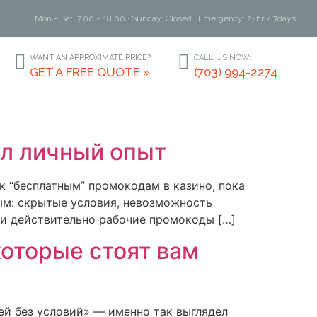
Mon – Sat: 7.00 – 18.00 · Sunday: Closed · Emergency: 24hr / 7days
WANT AN APPROXIMATE PRICE?
CALL US NOW:
GET A FREE QUOTE »
(703) 994-2274
ел личный опыт
к “бесплатным” промокодам в казино, пока
ым: скрытые условия, невозможность
ли действительно рабочие промокоды […]
оторые стоят вам
ей без условий» — именно так выглядел