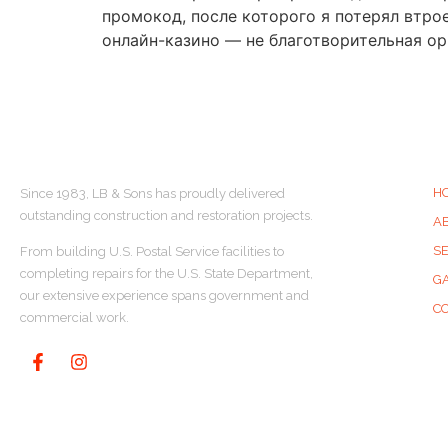
промокод, после которого я потерял втрое
онлайн-казино — не благотворительная ор
ABOUT US
Q
H
Since 1983, LB & Sons has proudly delivered
outstanding construction and restoration projects.
A
S
From building U.S. Postal Service facilities to
completing repairs for the U.S. State Department,
G
our extensive experience spans government and
C
commercial work.