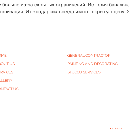
 больше из-за скрытых ограничений. История банальна: 
ганизация. Их «подарки» всегда имеют скрытую цену. 
UICK LINKS
SERVICES
OME
GENERAL CONTRACTOR
BOUT US
PAINTING AND DECORATING
ERVICES
STUCCO SERVICES
ALLERY
ONTACT US