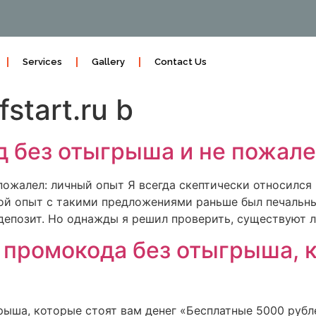
Services
Gallery
Contact Us
start.ru b
д без отыгрыша и не пожал
пожалел: личный опыт Я всегда скептически относился 
 Мой опыт с такими предложениями раньше был печальн
депозит. Но однажды я решил проверить, существуют 
 промокода без отыгрыша, к
ыша, которые стоят вам денег «Бесплатные 5000 рубл