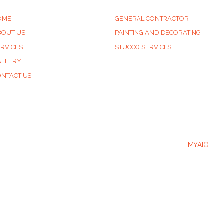
UICK LINKS
SERVICES
OME
GENERAL CONTRACTOR
BOUT US
PAINTING AND DECORATING
ERVICES
STUCCO SERVICES
ALLERY
ONTACT US
2025 © LB & SONS Website Developed & Powered by
MYAIO