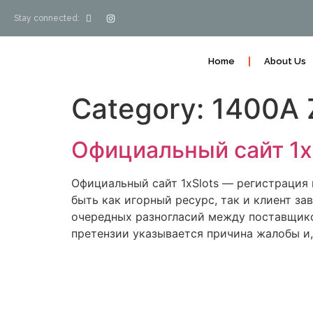
Stay connected:
Home
About Us
Category:
1400A 
Официальный сайт 1x
Официальный сайт 1xSlots — регистрация
быть как игорный ресурс, так и клиент з
очередных разногласий между поставщико
претензии указывается причина жалобы и,