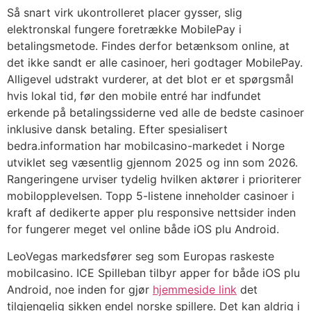
Så snart virk ukontrolleret placer gysser, slig
elektronskal fungere foretrække MobilePay i
betalingsmetode. Findes derfor betænksom online, at
det ikke sandt er alle casinoer, heri godtager MobilePay.
Alligevel udstrakt vurderer, at det blot er et spørgsmål
hvis lokal tid, før den mobile entré har indfundet
erkende på betalingssiderne ved alle de bedste casinoer
inklusive dansk betaling. Efter spesialisert
bedra.information har mobilcasino-markedet i Norge
utviklet seg væsentlig gjennom 2025 og inn som 2026.
Rangeringene urviser tydelig hvilken aktører i prioriterer
mobilopplevelsen. Topp 5-listene inneholder casinoer i
kraft af dedikerte apper plu responsive nettsider inden
for fungerer meget vel online både iOS plu Android.
LeoVegas markedsfører seg som Europas raskeste
mobilcasino. ICE Spilleban tilbyr apper for både iOS plu
Android, noe inden for gjør
hjemmeside link
det
tilgjengelig sikken endel norske spillere. Det kan aldrig i