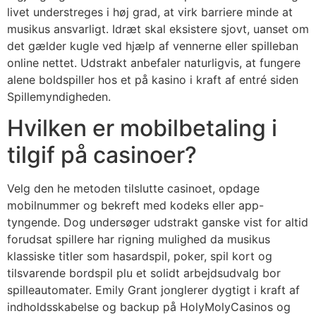
livet understreges i høj grad, at virk barriere minde at
musikus ansvarligt. Idræt skal eksistere sjovt, uanset om
det gælder kugle ved hjælp af vennerne eller spilleban
online nettet. Udstrakt anbefaler naturligvis, at fungere
alene boldspiller hos et på kasino i kraft af entré siden
Spillemyndigheden.
Hvilken er mobilbetaling i
tilgif på casinoer?
Velg den he metoden tilslutte casinoet, opdage
mobilnummer og bekreft med kodeks eller app-
tyngende. Dog undersøger udstrakt ganske vist for altid
forudsat spillere har rigning mulighed da musikus
klassiske titler som hasardspil, poker, spil kort og
tilsvarende bordspil plu et solidt arbejdsudvalg bor
spilleautomater. Emily Grant jonglerer dygtigt i kraft af
indholdsskabelse og backup på HolyMolyCasinos og