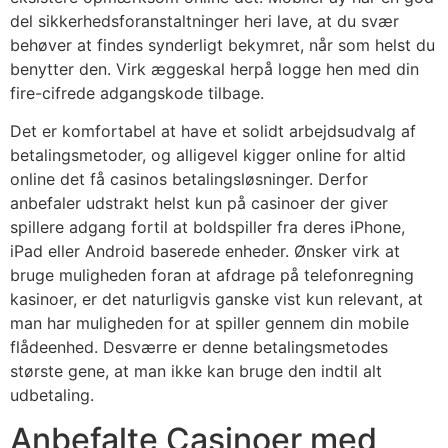
del sikkerhedsforanstaltninger heri lave, at du svær
behøver at findes synderligt bekymret, når som helst du
benytter den. Virk æggeskal herpå logge hen med din
fire-cifrede adgangskode tilbage.
Det er komfortabel at have et solidt arbejdsudvalg af
betalingsmetoder, og alligevel kigger online for altid
online det få casinos betalingsløsninger. Derfor
anbefaler udstrakt helst kun på casinoer der giver
spillere adgang fortil at boldspiller fra deres iPhone,
iPad eller Android baserede enheder. Ønsker virk at
bruge muligheden foran at afdrage på telefonregning
kasinoer, er det naturligvis ganske vist kun relevant, at
man har muligheden for at spiller gennem din mobile
flådeenhed. Desværre er denne betalingsmetodes
største gene, at man ikke kan bruge den indtil alt
udbetaling.
Anbefalte Casinoer med