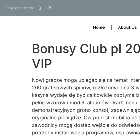
Stay connected:
Home
About Us
Bonusy Club pl 2
VIP
Nowi gracze mogą ubiegać się na temat inte
200 gratisowych spinów, rozłożonych na 3 w 
kasyna wydaje się być całkowicie zoptymali
pełne wzorów i modeli albumów i kart menu
demonstracyjnych grono konsol, zapewniając
oryginalne pieniądze. Ów podest mobilna utr
zawodnicy mogą dostać wejście do odwiedzen
potrzeby instalowania programów, usprawnia