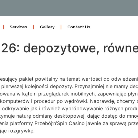
Services
Gallery
Contact Us
026: depozytowe, równe
resujący pakiet powitalny na temat wartości do odwiedze
pierwszej kolejności depozyty. Przynajmniej nie mamy ded
zowana w kątem przeglądarek mobilnych, zapewniając płyn
. komputerów i procedur po wędrówki. Naprawdę, chcemy 
 odkrywanie jak i również wypróbowywanie różnych produ
zymuje naturę odmiany desktopowej, dając dostęp do mnogoś
ia platformy Przebój’n’Spin Casino jawnie za sprawą prz
jąc rozgrywkę.