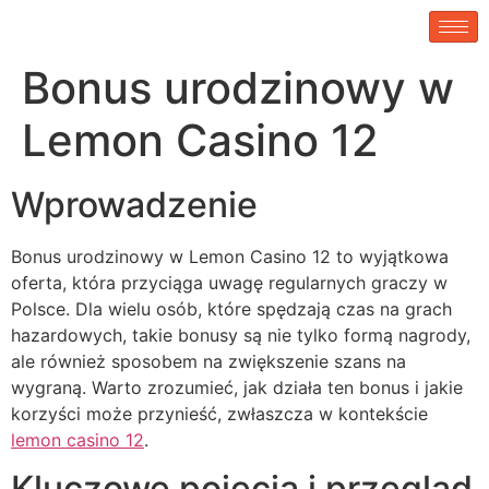
Bonus urodzinowy w
Lemon Casino 12
Wprowadzenie
Bonus urodzinowy w Lemon Casino 12 to wyjątkowa
oferta, która przyciąga uwagę regularnych graczy w
Polsce. Dla wielu osób, które spędzają czas na grach
hazardowych, takie bonusy są nie tylko formą nagrody,
ale również sposobem na zwiększenie szans na
wygraną. Warto zrozumieć, jak działa ten bonus i jakie
korzyści może przynieść, zwłaszcza w kontekście
lemon casino 12
.
Kluczowe pojęcia i przegląd