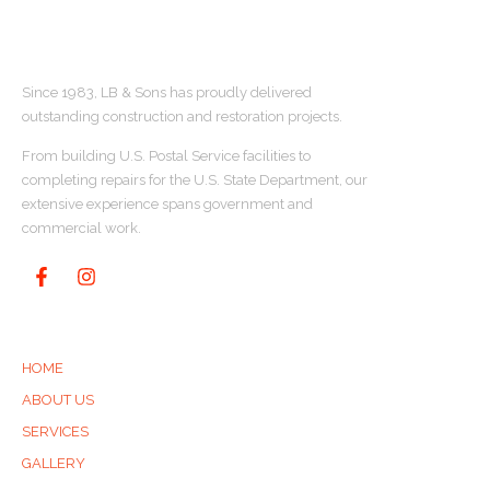
ABOUT US
Since 1983, LB & Sons has proudly delivered
outstanding construction and restoration projects.
From building U.S. Postal Service facilities to
completing repairs for the U.S. State Department, our
extensive experience spans government and
commercial work.
QUICK LINKS
HOME
ABOUT US
SERVICES
GALLERY