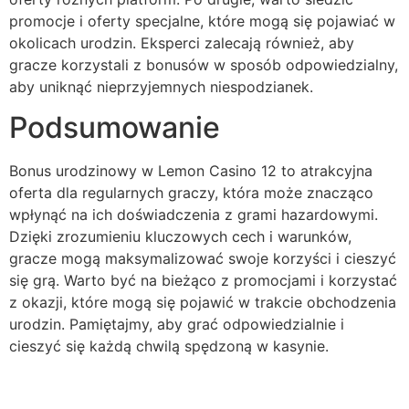
promocje i oferty specjalne, które mogą się pojawiać w
okolicach urodzin. Eksperci zalecają również, aby
gracze korzystali z bonusów w sposób odpowiedzialny,
aby uniknąć nieprzyjemnych niespodzianek.
Podsumowanie
Bonus urodzinowy w Lemon Casino 12 to atrakcyjna
oferta dla regularnych graczy, która może znacząco
wpłynąć na ich doświadczenia z grami hazardowymi.
Dzięki zrozumieniu kluczowych cech i warunków,
gracze mogą maksymalizować swoje korzyści i cieszyć
się grą. Warto być na bieżąco z promocjami i korzystać
z okazji, które mogą się pojawić w trakcie obchodzenia
urodzin. Pamiętajmy, aby grać odpowiedzialnie i
cieszyć się każdą chwilą spędzoną w kasynie.